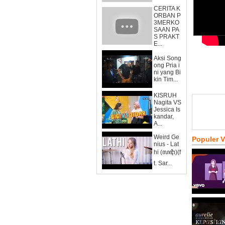
CERITA K
ORBAN P
3MERKO
SAAN PA
S PRAKT
E...
Aksi Song
ong Pria i
ni yang Bi
kin Tim...
KISRUH
Nagita VS
Jessica Is
kandar,
A...
Weird Ge
Populer 
nius - Lat
hi (ꦭꦛꦶ)(f
t. Sar...