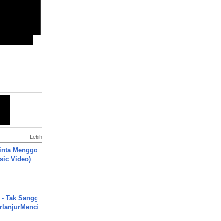
Lebih
inta Menggo
usic Video)
 - Tak Sangg
rlanjurMenci