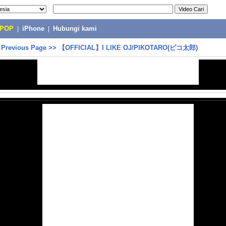
-POP
|
iPhone
|
Hubungi kami
>
Previous Page
>>
【OFFICIAL】I LIKE OJ/PIKOTARO(ピコ太郎)