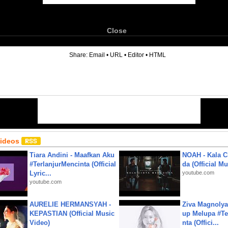
Close
6
Share:
Email
•
URL
•
Editor
•
HTML
Videos
Tiara Andini - Maafkan Aku
NOAH - Kala C
#TerlanjurMencinta (Official
da (Official M
Lyric...
youtube.com
youtube.com
AURELIE HERMANSYAH -
Ziva Magnolya
KEPASTIAN (Official Music
up Melupa #Te
Video)
nta (Offici...