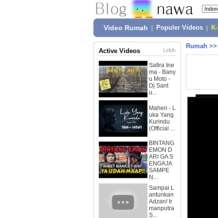
Video Rumah
|
Populer Videos
|
K
Rumah
>
Active Videos
Lebih
Safira Ine
ma - Bany
u Moto -
Dj Sant
u...
Mahen - L
uka Yang
Kurindu
(Official ...
BINTANG
EMON D
ARI GA S
ENGAJA
SAMPE
N...
Sampai L
antunkan
Adzan! Ir
manputra
S...