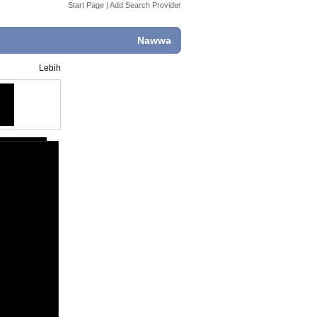
Start Page
|
Add Search Provider
Nawwa
Lebih