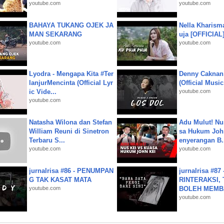
youtube.com
youtube.com
BAHAYA TUKANG OJEK JA
Nella Kharism
MAN SEKARANG
uja [OFFICIAL
youtube.com
youtube.com
Lyodra - Mengapa Kita #Ter
Denny Caknan
lanjurMencinta (Official Lyr
(Official Musi
ic Vide...
youtube.com
youtube.com
Natasha Wilona dan Stefan
Adu Mulut! Nu
William Reuni di Sinetron
sa Hukum John
Terbaru S...
enyerangan B.
youtube.com
youtube.com
jurnalrisa #86 - PENUMPAN
jurnalrisa #8
G TAK KASAT MATA
RINTERAKSI, 
youtube.com
BOLEH MEMBA
youtube.com