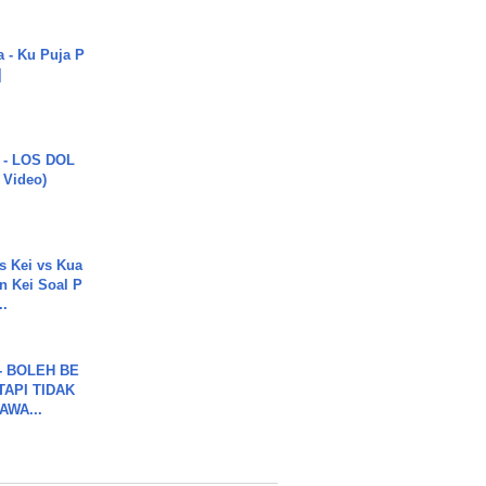
a - Ku Puja P
]
 - LOS DOL
c Video)
s Kei vs Kua
 Kei Soal P
..
7 - BOLEH BE
TAPI TIDAK
WA...