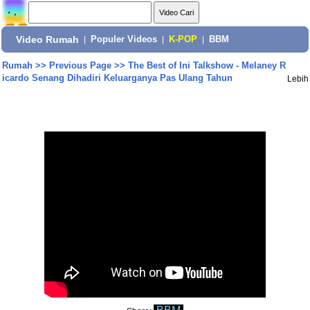
Video Rumah
|
Populer Videos
|
K-POP
|
BBM
Rumah
>>
Previous Page
>>
The Best of Ini Talkshow - Melaney R
icardo Senang Dihadiri Keluarganya Pas Ulang Tahun
Lebih