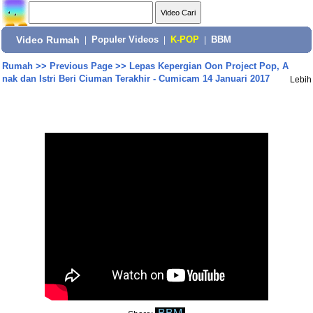
Video Rumah
|
Populer Videos
|
K-POP
|
BBM
Rumah
>>
Previous Page
>>
Lepas Kepergian Oon Project Pop, A
nak dan Istri Beri Ciuman Terakhir - Cumicam 14 Januari 2017
Lebih