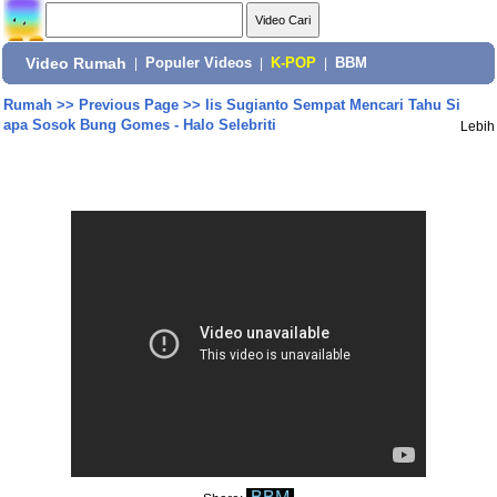
Video Rumah
|
Populer Videos
|
K-POP
|
BBM
Rumah
>>
Previous Page
>>
Iis Sugianto Sempat Mencari Tahu Si
apa Sosok Bung Gomes - Halo Selebriti
Lebih