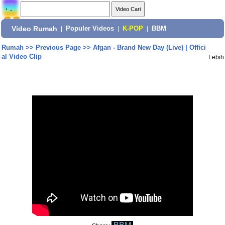
Video Rumah
|
Populer Videos
|
K-POP
|
BBM
Rumah
>>
Previous Page
>>
Afgan - Brand New Day (Live) | Offici
al Video Clip
Lebih