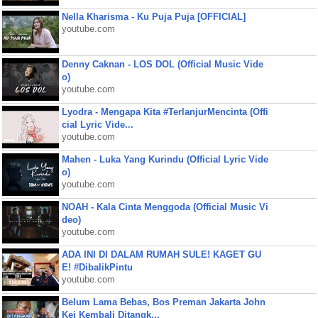
Nella Kharisma - Ku Puja Puja [OFFICIAL]
youtube.com
Denny Caknan - LOS DOL (Official Music Vide
o)
youtube.com
Lyodra - Mengapa Kita #TerlanjurMencinta (Offi
cial Lyric Vide...
youtube.com
Mahen - Luka Yang Kurindu (Official Lyric Vide
o)
youtube.com
NOAH - Kala Cinta Menggoda (Official Music Vi
deo)
youtube.com
ADA INI DI DALAM RUMAH SULE! KAGET GU
E! #DibalikPintu
youtube.com
Belum Lama Bebas, Bos Preman Jakarta John
Kei Kembali Ditangk...