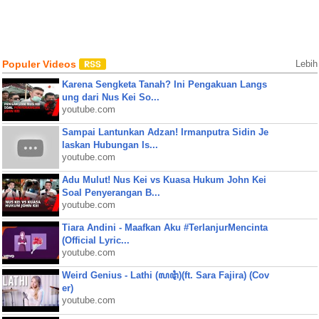
Populer Videos
Lebih
Karena Sengketa Tanah? Ini Pengakuan Langs
ung dari Nus Kei So...
youtube.com
Sampai Lantunkan Adzan! Irmanputra Sidin Je
laskan Hubungan Is...
youtube.com
Adu Mulut! Nus Kei vs Kuasa Hukum John Kei
Soal Penyerangan B...
youtube.com
Tiara Andini - Maafkan Aku #TerlanjurMencinta
(Official Lyric...
youtube.com
Weird Genius - Lathi (ꦭꦛꦶ)(ft. Sara Fajira) (Cov
er)
youtube.com