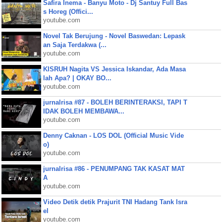
Safira Inema - Banyu Moto - Dj Santuy Full Bas
s Horeg (Offici...
youtube.com
Novel Tak Berujung - Novel Baswedan: Lepask
an Saja Terdakwa (...
youtube.com
KISRUH Nagita VS Jessica Iskandar, Ada Masa
lah Apa? | OKAY BO...
youtube.com
jurnalrisa #87 - BOLEH BERINTERAKSI, TAPI T
IDAK BOLEH MEMBAWA...
youtube.com
Denny Caknan - LOS DOL (Official Music Vide
o)
youtube.com
jurnalrisa #86 - PENUMPANG TAK KASAT MAT
A
youtube.com
Video Detik detik Prajurit TNI Hadang Tank Isra
el
youtube.com