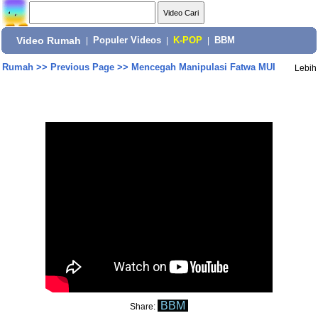
Video Rumah
|
Populer Videos
|
K-POP
|
BBM
Rumah
>>
Previous Page
>>
Mencegah Manipulasi Fatwa MUI
Lebih
BBM
Share: