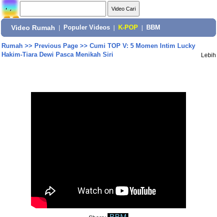
Video Rumah
|
Populer Videos
|
K-POP
|
BBM
Rumah
>>
Previous Page
>>
Cumi TOP V: 5 Momen Intim Lucky
Hakim-Tiara Dewi Pasca Menikah Siri
Lebih