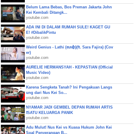
Belum Lama Bebas, Bos Preman Jakarta John
Kei Kembali Ditangk...
youtube.com
ADA INI DI DALAM RUMAH SULE! KAGET GU
E! #DibalikPintu
youtube.com
Weird Genius - Lathi (ꦭꦛꦶ)(ft. Sara Fajira) (Cov
er)
youtube.com
AURELIE HERMANSYAH - KEPASTIAN (Official
Music Video)
youtube.com
Karena Sengketa Tanah? Ini Pengakuan Langs
ung dari Nus Kei So...
youtube.com
NYAMAR JADI GEMBEL DEPAN RUMAH ARTIS
❗SATU KELUARGA PANIK
youtube.com
Adu Mulut! Nus Kei vs Kuasa Hukum John Kei
Soal Penyerangan B...