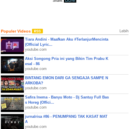
BBM
Share:
Populer Videos
Lebih
Tiara Andini - Maafkan Aku #TerlanjurMencinta
(Official Lyric...
youtube.com
Aksi Songong Pria ini yang Bikin Tim Prabu K
esal - 86
youtube.com
BINTANG EMON DARI GA SENGAJA SAMPE N
ARKOBA?
youtube.com
Safira Inema - Banyu Moto - Dj Santuy Full Bas
s Horeg (Offici...
youtube.com
jurnalrisa #86 - PENUMPANG TAK KASAT MAT
A
youtube.com