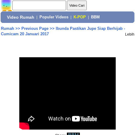
Video Rumah
|
Populer Videos
|
K-POP
|
BBM
Rumah
>>
Previous Page
>>
Ibunda Pastikan Jupe Siap Berhijab -
Cumicam 20 Januari 2017
Lebih