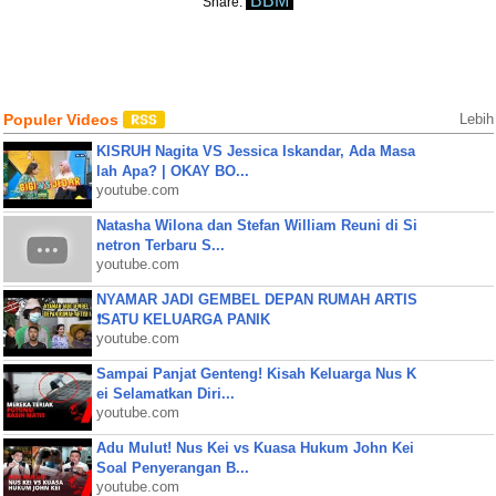
BBM
Share:
Populer Videos
Lebih
KISRUH Nagita VS Jessica Iskandar, Ada Masa
lah Apa? | OKAY BO...
youtube.com
Natasha Wilona dan Stefan William Reuni di Si
netron Terbaru S...
youtube.com
NYAMAR JADI GEMBEL DEPAN RUMAH ARTIS
❗SATU KELUARGA PANIK
youtube.com
Sampai Panjat Genteng! Kisah Keluarga Nus K
ei Selamatkan Diri...
youtube.com
Adu Mulut! Nus Kei vs Kuasa Hukum John Kei
Soal Penyerangan B...
youtube.com