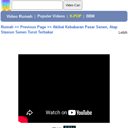
Video Rumah
|
Populer Videos
|
K-POP
|
BBM
Rumah
>>
Previous Page
>>
Akibat Kebakaran Pasar Senen, Atap
Stasiun Senen Turut Terbakar
Lebih