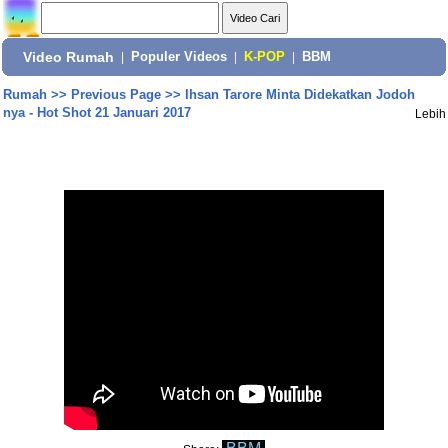
Video Rumah
|
Populer Videos
|
K-POP
|
BBM
Rumah
>>
Previous Page
>>
Ihsan Tarore Minta Didekatkan Jodoh
nya - Hot Shot 21 Januari 2017
Lebih