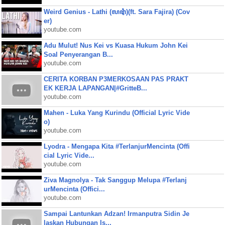
Weird Genius - Lathi (ꦭꦛꦶ)(ft. Sara Fajira) (Cov
er)
youtube.com
Adu Mulut! Nus Kei vs Kuasa Hukum John Kei
Soal Penyerangan B...
youtube.com
CERITA KORBAN P3MERKOSAAN PAS PRAKT
EK KERJA LAPANGAN|#GritteB...
youtube.com
Mahen - Luka Yang Kurindu (Official Lyric Vide
o)
youtube.com
Lyodra - Mengapa Kita #TerlanjurMencinta (Offi
cial Lyric Vide...
youtube.com
Ziva Magnolya - Tak Sanggup Melupa #Terlanj
urMencinta (Offici...
youtube.com
Sampai Lantunkan Adzan! Irmanputra Sidin Je
laskan Hubungan Is...