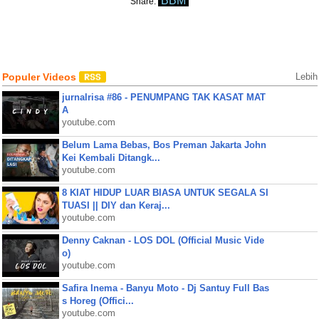
BBM
Share:
Populer Videos
Lebih
jurnalrisa #86 - PENUMPANG TAK KASAT MAT
A
youtube.com
Belum Lama Bebas, Bos Preman Jakarta John
Kei Kembali Ditangk...
youtube.com
8 KIAT HIDUP LUAR BIASA UNTUK SEGALA SI
TUASI || DIY dan Keraj...
youtube.com
Denny Caknan - LOS DOL (Official Music Vide
o)
youtube.com
Safira Inema - Banyu Moto - Dj Santuy Full Bas
s Horeg (Offici...
youtube.com