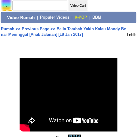
Video Rumah
|
Populer Videos
|
K-POP
|
BBM
Rumah
>>
Previous Page
>>
Bella Tambah Yakin Kalau Mondy Be
nar Meninggal [Anak Jalanan] [18 Jan 2017]
Lebih