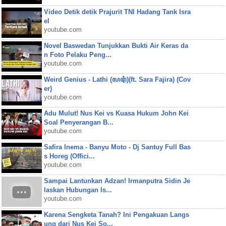
Video Detik detik Prajurit TNI Hadang Tank Isra
el
youtube.com
Novel Baswedan Tunjukkan Bukti Air Keras da
n Foto Pelaku Peng...
youtube.com
Weird Genius - Lathi (ꦭꦛꦶ)(ft. Sara Fajira) (Cov
er)
youtube.com
Adu Mulut! Nus Kei vs Kuasa Hukum John Kei
Soal Penyerangan B...
youtube.com
Safira Inema - Banyu Moto - Dj Santuy Full Bas
s Horeg (Offici...
youtube.com
Sampai Lantunkan Adzan! Irmanputra Sidin Je
laskan Hubungan Is...
youtube.com
Karena Sengketa Tanah? Ini Pengakuan Langs
ung dari Nus Kei So...