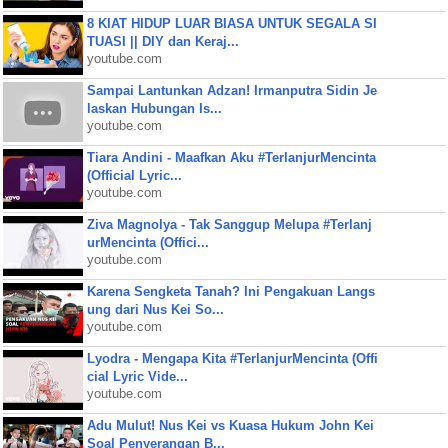
8 KIAT HIDUP LUAR BIASA UNTUK SEGALA SI
TUASI || DIY dan Keraj...
youtube.com
Sampai Lantunkan Adzan! Irmanputra Sidin Je
laskan Hubungan Is...
youtube.com
Tiara Andini - Maafkan Aku #TerlanjurMencinta
(Official Lyric...
youtube.com
Ziva Magnolya - Tak Sanggup Melupa #Terlanj
urMencinta (Offici...
youtube.com
Karena Sengketa Tanah? Ini Pengakuan Langs
ung dari Nus Kei So...
youtube.com
Lyodra - Mengapa Kita #TerlanjurMencinta (Offi
cial Lyric Vide...
youtube.com
Adu Mulut! Nus Kei vs Kuasa Hukum John Kei
Soal Penyerangan B...