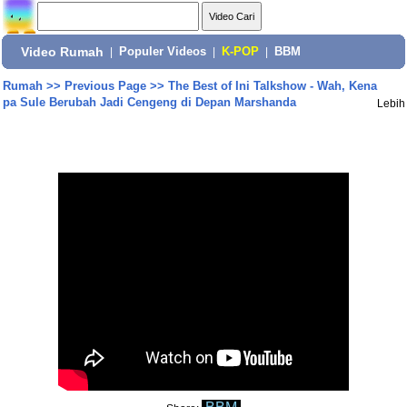
Video Rumah
|
Populer Videos
|
K-POP
|
BBM
Rumah
>>
Previous Page
>>
The Best of Ini Talkshow - Wah, Kena
pa Sule Berubah Jadi Cengeng di Depan Marshanda
Lebih