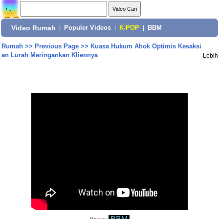
Video Rumah
|
Populer Videos
|
K-POP
|
BBM
Rumah
>>
Previous Page
>>
Kuasa Hukum Ahok Optimis Kesaksi
an Lurah Meringankan Kliennya
Lebih