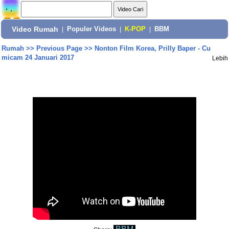
Video Rumah
|
Populer Videos
|
K-POP
|
BBM
Rumah
>>
Previous Page
>>
Nonton Film Korea, Prilly Baper - Cu
micam 24 Januari 2017
Lebih