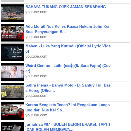
BAHAYA TUKANG OJEK JAMAN SEKARANG
youtube.com
Adu Mulut! Nus Kei vs Kuasa Hukum John Kei
Soal Penyerangan B...
youtube.com
Mahen - Luka Yang Kurindu (Official Lyric Vide
o)
youtube.com
Weird Genius - Lathi (ꦭꦛꦶ)(ft. Sara Fajira) (Cov
er)
youtube.com
Safira Inema - Banyu Moto - Dj Santuy Full Bas
s Horeg (Offici...
youtube.com
Karena Sengketa Tanah? Ini Pengakuan Langs
ung dari Nus Kei So...
youtube.com
jurnalrisa #87 - BOLEH BERINTERAKSI, TAPI T
IDAK BOLEH MEMBAWA...