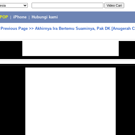
-POP
|
iPhone
|
Hubungi kami
>
Previous Page
>>
Akhirnya Ira Bertemu Suaminya, Pak DK [Anugerah Ci