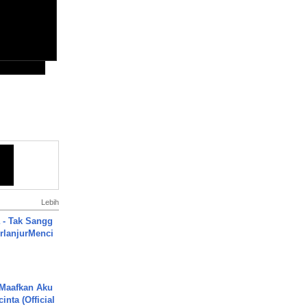
Lebih
 - Tak Sangg
rlanjurMenci
 Maafkan Aku
inta (Official