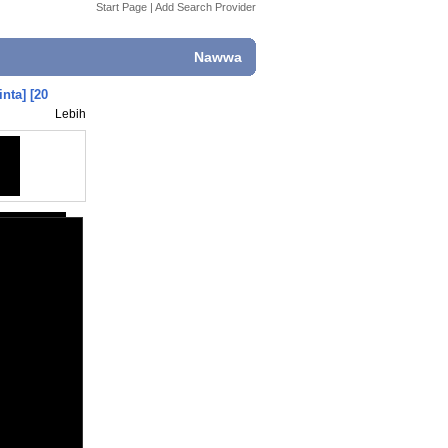
Start Page
|
Add Search Provider
Nawwa
nta] [20
Lebih