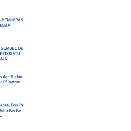
6 - PENUMPAN
 MATA
 GEMBEL DE
RTIS❗SATU
ANIK
a dan Stefan
di Sinetron
ebas, Bos Pr
John Kei Ke
..