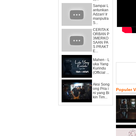
Sampai L
antunkan
Adzan! Ir
manputra
S...
CERITA K
ORBAN P
3MERKO
SAAN PA
S PRAKT
E...
Mahen - L
uka Yang
Kurindu
(Official ...
Aksi Song
ong Pria i
Populer 
ni yang Bi
kin Tim...