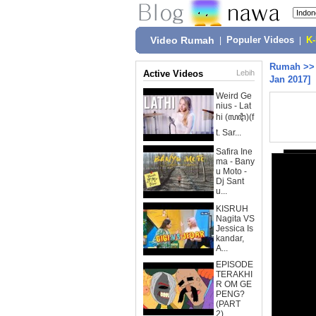
Video Rumah
|
Populer Videos
|
K
Rumah
>
Active Videos
Lebih
Jan 2017]
Weird Ge
nius - Lat
hi (ꦭꦛꦶ)(f
t. Sar...
Safira Ine
ma - Bany
u Moto -
Dj Sant
u...
KISRUH
Nagita VS
Jessica Is
kandar,
A...
EPISODE
TERAKHI
R OM GE
PENG?
(PART
2)...