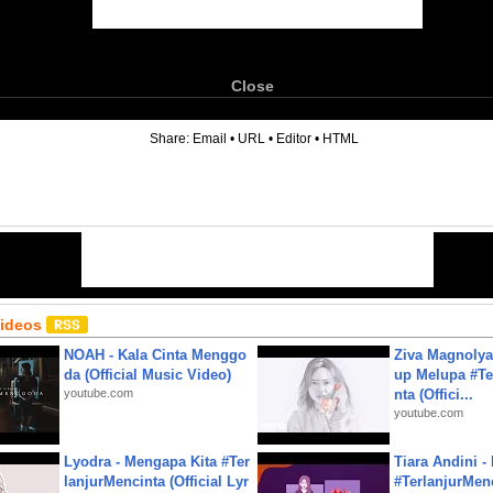
Close
6
Share:
Email
•
URL
•
Editor
•
HTML
Videos
NOAH - Kala Cinta Menggo
Ziva Magnolya
da (Official Music Video)
up Melupa #Te
youtube.com
nta (Offici...
youtube.com
Lyodra - Mengapa Kita #Ter
Tiara Andini -
lanjurMencinta (Official Lyr
#TerlanjurMenc