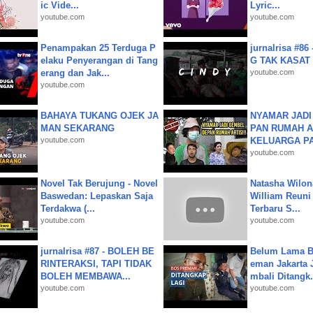
ic Vide...
Lyric...
youtube.com
youtube.com
Penampakan 25 Terduga P
jurnalrisa #8
elaku Penyerangan di Tang
G TAK KASAT
erang dan Jak...
youtube.com
youtube.com
BAHAYA TUKANG OJEK JA
NYAMAR JADI
MAN SEKARANG
PAN RUMAH A
youtube.com
KELUARGA P
youtube.com
Novel Tak Berujung - Novel
Natasha Wilon
Baswedan: Lepaskan Saja
William Reuni 
Terdakwa (...
Terbaru S...
youtube.com
youtube.com
jurnalrisa #87 - BOLEH BE
Belum Lama B
RINTERAKSI, TAPI TIDAK
eman Jakarta 
BOLEH MEMBAWA...
mbali Ditangk.
youtube.com
youtube.com