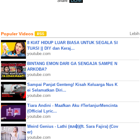
BBM
Share:
Populer Videos
Lebih
8 KIAT HIDUP LUAR BIASA UNTUK SEGALA SI
TUASI || DIY dan Keraj...
youtube.com
BINTANG EMON DARI GA SENGAJA SAMPE N
ARKOBA?
youtube.com
Sampai Panjat Genteng! Kisah Keluarga Nus K
ei Selamatkan Diri...
youtube.com
Tiara Andini - Maafkan Aku #TerlanjurMencinta
(Official Lyric...
youtube.com
Weird Genius - Lathi (ꦭꦛꦶ)(ft. Sara Fajira) (Cov
er)
youtube.com