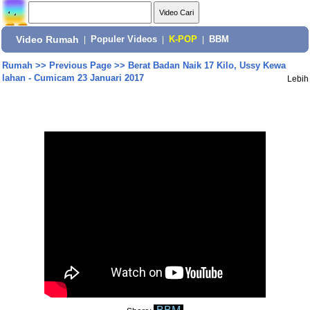
Video Rumah
|
Populer Videos
|
K-POP
|
BBM
Rumah
>>
Previous Page
>>
Berat Badan Naik 17 Kilo, Ussy Kewa
lahan - Cumicam 23 Januari 2017
Lebih