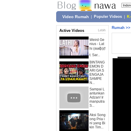
Video Rumah
|
Populer Videos
|
K
Rumah
>
Active Videos
Lebih
Weird Ge
nius - Lat
hi (ꦭꦛꦶ)(f
t. Sar...
BINTANG
EMON D
ARI GA S
ENGAJA
SAMPE
N...
Sampai L
antunkan
Adzan! Ir
manputra
S...
Aksi Song
ong Pria i
ni yang Bi
kin Tim...