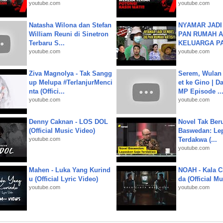
youtube.com
youtube.com
Natasha Wilona dan Stefan
NYAMAR JADI
William Reuni di Sinetron
PAN RUMAH A
Terbaru S...
KELUARGA P
youtube.com
youtube.com
Ziva Magnolya - Tak Sangg
Serem, Wulan
up Melupa #TerlanjurMenci
et ke Gino | D
nta (Offici...
MP Episode ..
youtube.com
youtube.com
Denny Caknan - LOS DOL
Novel Tak Ber
(Official Music Video)
Baswedan: Le
youtube.com
Terdakwa (...
youtube.com
Mahen - Luka Yang Kurind
NOAH - Kala C
u (Official Lyric Video)
da (Official M
youtube.com
youtube.com