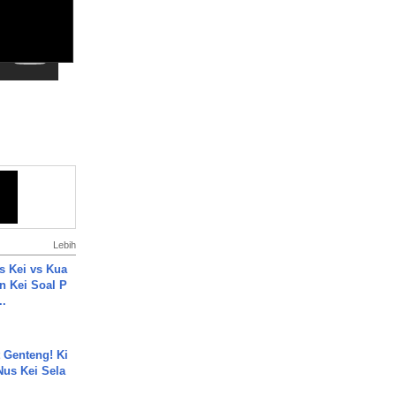
Lebih
s Kei vs Kua
 Kei Soal P
..
 Genteng! Ki
Nus Kei Sela