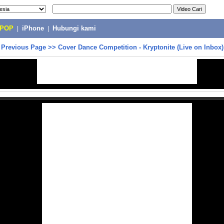
-POP
|
iPhone
|
Hubungi kami
>
Previous Page
>>
Cover Dance Competition - Kryptonite (Live on Inbox)