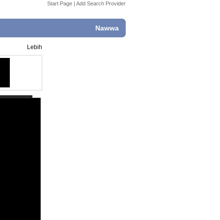
Start Page
|
Add Search Provider
Nawwa
Lebih