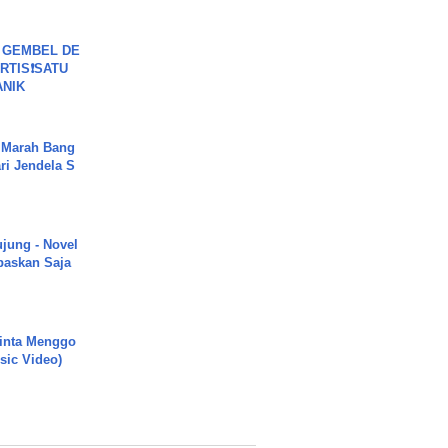
 GEMBEL DE
RTIS❗SATU
ANIK
 Marah Bang
ari Jendela S
.
ujung - Novel
paskan Saja
inta Menggo
usic Video)