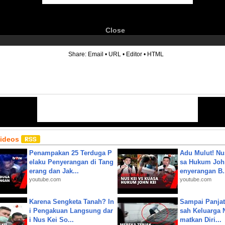
Close
6
Share:
Email
•
URL
•
Editor
•
HTML
Videos
Penampakan 25 Terduga P
Adu Mulut! Nu
elaku Penyerangan di Tang
sa Hukum John
erang dan Jak...
enyerangan B.
youtube.com
youtube.com
Karena Sengketa Tanah? In
Sampai Panjat
i Pengakuan Langsung dar
sah Keluarga 
i Nus Kei So...
matkan Diri...