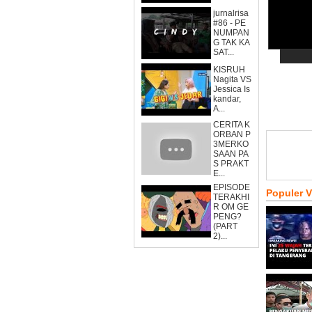
jurnalrisa
#86 - PE
NUMPAN
G TAK KA
SAT...
KISRUH
Nagita VS
Jessica Is
kandar,
A...
CERITA K
ORBAN P
3MERKO
SAAN PA
S PRAKT
E...
EPISODE
Populer 
TERAKHI
R OM GE
PENG?
(PART
2)...