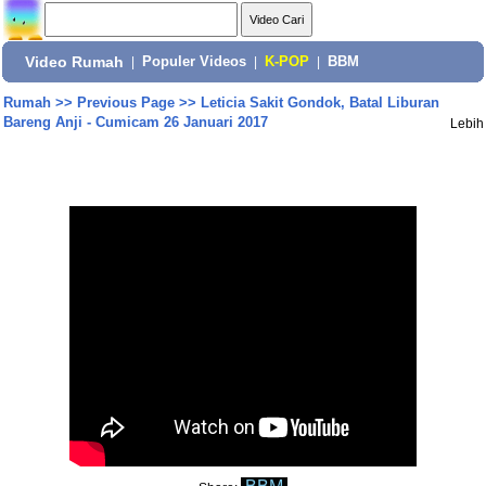
Video Rumah
|
Populer Videos
|
K-POP
|
BBM
Rumah
>>
Previous Page
>>
Leticia Sakit Gondok, Batal Liburan
Bareng Anji - Cumicam 26 Januari 2017
Lebih