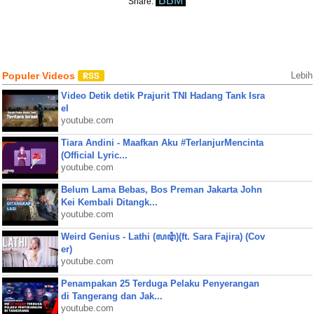
BBM
Share:
Populer Videos
Lebih
Video Detik detik Prajurit TNI Hadang Tank Isra
el
youtube.com
Tiara Andini - Maafkan Aku #TerlanjurMencinta
(Official Lyric...
youtube.com
Belum Lama Bebas, Bos Preman Jakarta John
Kei Kembali Ditangk...
youtube.com
Weird Genius - Lathi (ꦭꦛꦶ)(ft. Sara Fajira) (Cov
er)
youtube.com
Penampakan 25 Terduga Pelaku Penyerangan
di Tangerang dan Jak...
youtube.com