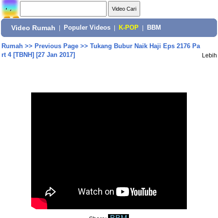
Video Rumah
|
Populer Videos
|
K-POP
|
BBM
Rumah
>>
Previous Page
>>
Tukang Bubur Naik Haji Eps 2176 Pa
rt 4 [TBNH] [27 Jan 2017]
Lebih