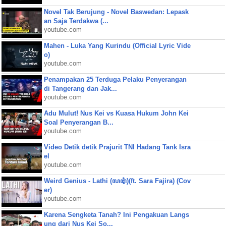
Novel Tak Berujung - Novel Baswedan: Lepask
an Saja Terdakwa (...
youtube.com
Mahen - Luka Yang Kurindu (Official Lyric Vide
o)
youtube.com
Penampakan 25 Terduga Pelaku Penyerangan
di Tangerang dan Jak...
youtube.com
Adu Mulut! Nus Kei vs Kuasa Hukum John Kei
Soal Penyerangan B...
youtube.com
Video Detik detik Prajurit TNI Hadang Tank Isra
el
youtube.com
Weird Genius - Lathi (ꦭꦛꦶ)(ft. Sara Fajira) (Cov
er)
youtube.com
Karena Sengketa Tanah? Ini Pengakuan Langs
ung dari Nus Kei So...