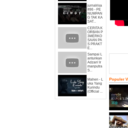
jurnalrisa
#86 - PE
NUMPAN
G TAK KA
SAT...
CERITA K
ORBAN P
3MERKO
SAAN PA
S PRAKT
E...
Sampai L
antunkan
Adzan! Ir
manputra
S...
Populer 
Mahen - L
uka Yang
Kurindu
(Official ...