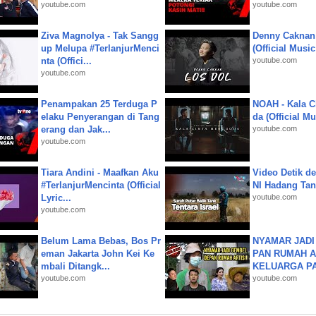
youtube.com
youtube.com
Ziva Magnolya - Tak Sangg
Denny Caknan
up Melupa #TerlanjurMenci
(Official Musi
nta (Offici...
youtube.com
youtube.com
Penampakan 25 Terduga P
NOAH - Kala C
elaku Penyerangan di Tang
da (Official M
erang dan Jak...
youtube.com
youtube.com
Tiara Andini - Maafkan Aku
Video Detik det
#TerlanjurMencinta (Official
NI Hadang Tank
Lyric...
youtube.com
youtube.com
Belum Lama Bebas, Bos Pr
NYAMAR JADI
eman Jakarta John Kei Ke
PAN RUMAH A
mbali Ditangk...
KELUARGA P
youtube.com
youtube.com