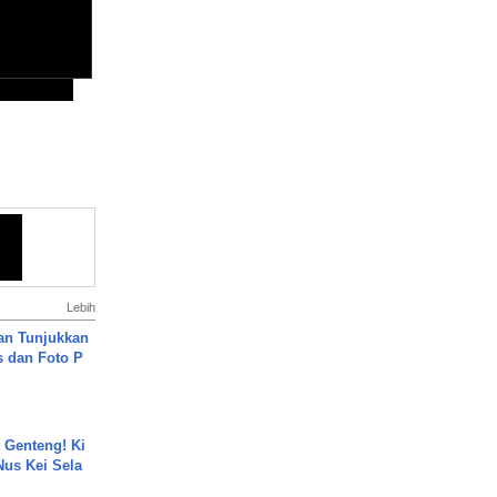
Lebih
an Tunjukkan
s dan Foto P
 Genteng! Ki
Nus Kei Sela