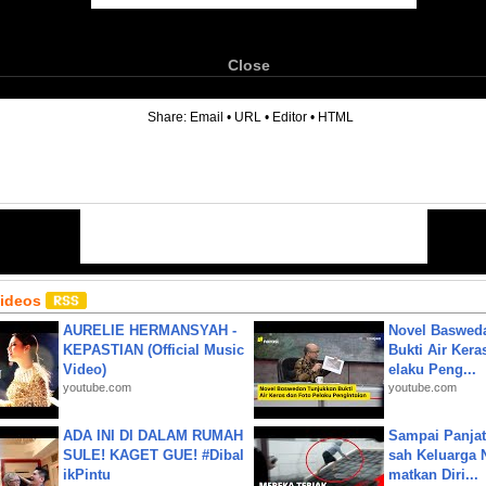
Close
6
Share:
Email
•
URL
•
Editor
•
HTML
Videos
AURELIE HERMANSYAH -
Novel Baswed
KEPASTIAN (Official Music
Bukti Air Kera
Video)
elaku Peng...
youtube.com
youtube.com
ADA INI DI DALAM RUMAH
Sampai Panjat
SULE! KAGET GUE! #Dibal
sah Keluarga 
ikPintu
matkan Diri...