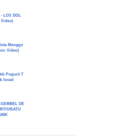
 - LOS DOL
c Video)
inta Menggo
usic Video)
ik Prajurit T
 Israel
 GEMBEL DE
RTIS❗SATU
ANIK