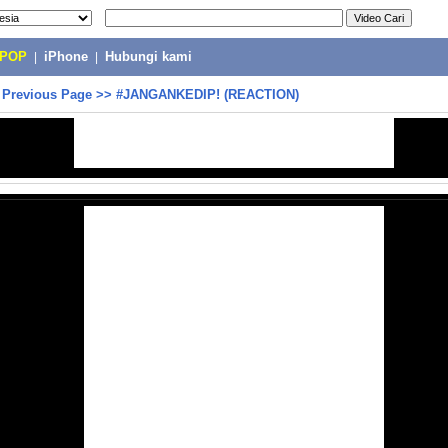
-POP
|
iPhone
|
Hubungi kami
>
Previous Page
>>
#JANGANKEDIP! (REACTION)