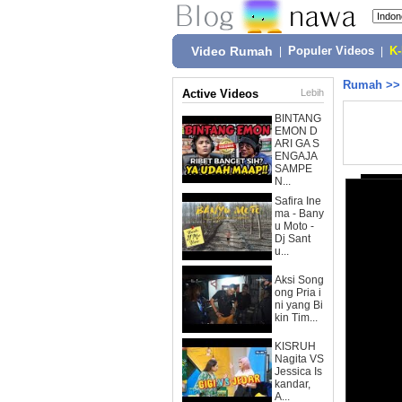
Video Rumah
|
Populer Videos
|
K
Rumah
>
Active Videos
Lebih
BINTANG
EMON D
ARI GA S
ENGAJA
SAMPE
N...
Safira Ine
ma - Bany
u Moto -
Dj Sant
u...
Aksi Song
ong Pria i
ni yang Bi
kin Tim...
KISRUH
Nagita VS
Jessica Is
kandar,
A...