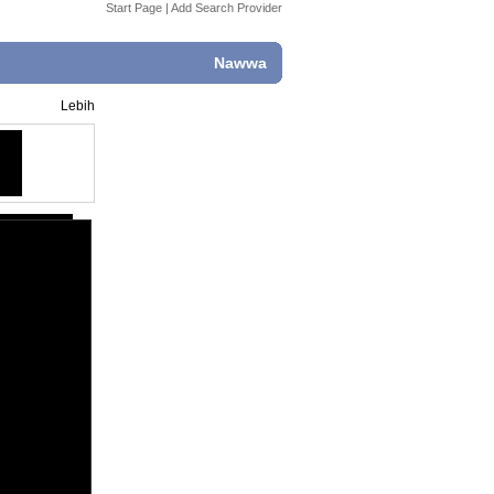
Start Page
|
Add Search Provider
Nawwa
Lebih