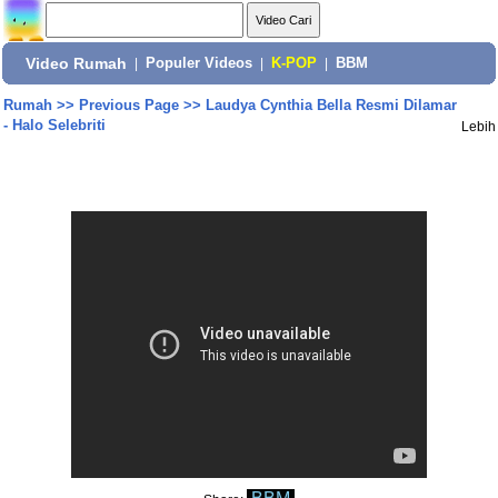
Video Rumah
|
Populer Videos
|
K-POP
|
BBM
Rumah
>>
Previous Page
>>
Laudya Cynthia Bella Resmi Dilamar
- Halo Selebriti
Lebih