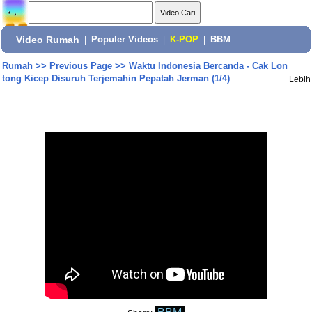
Video Rumah
|
Populer Videos
|
K-POP
|
BBM
Rumah
>>
Previous Page
>>
Waktu Indonesia Bercanda - Cak Lon
tong Kicep Disuruh Terjemahin Pepatah Jerman (1/4)
Lebih