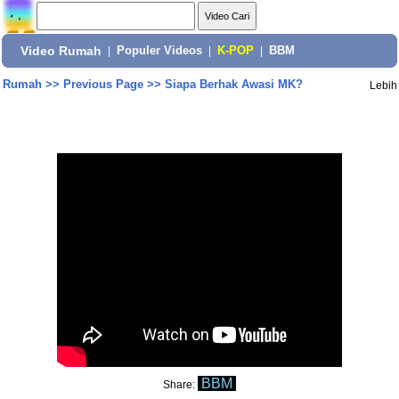
Video Rumah
|
Populer Videos
|
K-POP
|
BBM
Rumah
>>
Previous Page
>>
Siapa Berhak Awasi MK?
Lebih
BBM
Share: