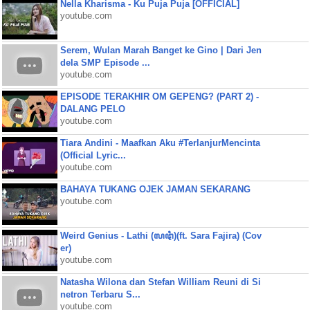
Nella Kharisma - Ku Puja Puja [OFFICIAL]
youtube.com
Serem, Wulan Marah Banget ke Gino | Dari Jen
dela SMP Episode ...
youtube.com
EPISODE TERAKHIR OM GEPENG? (PART 2) -
DALANG PELO
youtube.com
Tiara Andini - Maafkan Aku #TerlanjurMencinta
(Official Lyric...
youtube.com
BAHAYA TUKANG OJEK JAMAN SEKARANG
youtube.com
Weird Genius - Lathi (ꦭꦛꦶ)(ft. Sara Fajira) (Cov
er)
youtube.com
Natasha Wilona dan Stefan William Reuni di Si
netron Terbaru S...
youtube.com