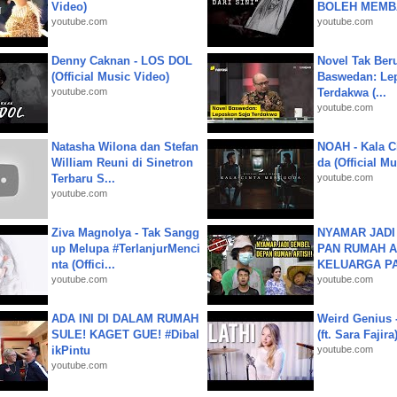
Video)
BOLEH MEMBA
youtube.com
youtube.com
Denny Caknan - LOS DOL
Novel Tak Ber
(Official Music Video)
Baswedan: Le
youtube.com
Terdakwa (...
youtube.com
Natasha Wilona dan Stefan
NOAH - Kala C
William Reuni di Sinetron
da (Official M
Terbaru S...
youtube.com
youtube.com
Ziva Magnolya - Tak Sangg
NYAMAR JADI
up Melupa #TerlanjurMenci
PAN RUMAH A
nta (Offici...
KELUARGA P
youtube.com
youtube.com
ADA INI DI DALAM RUMAH
Weird Genius 
SULE! KAGET GUE! #Dibal
(ft. Sara Fajira
ikPintu
youtube.com
youtube.com