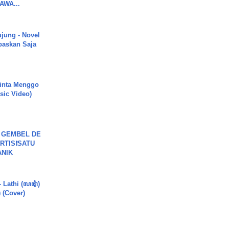
WA...
ujung - Novel
paskan Saja
inta Menggo
usic Video)
 GEMBEL DE
RTIS❗SATU
ANIK
- Lathi (ꦭꦛꦶ)
) (Cover)