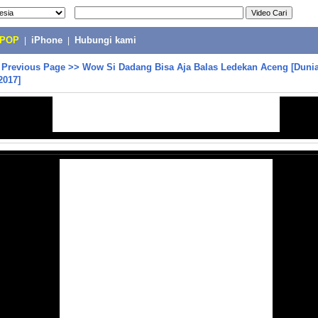
-POP
|
iPhone
|
Hubungi kami
>
Previous Page
>>
Wow Si Dadang Bisa Aja Balas Ledekan Aceng [Dunia
2017]