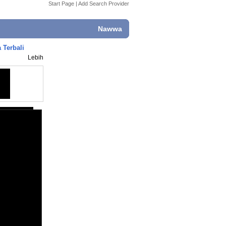
Start Page
|
Add Search Provider
Nawwa
 Terbali
Lebih