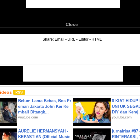
Close
6
Share:
Email
•
URL
•
Editor
•
HTML
Videos
Belum Lama Bebas, Bos Pr
8 KIAT HIDUP
eman Jakarta John Kei Ke
UNTUK SEGALA
mbali Ditangk...
DIY dan Keraj.
youtube.com
youtube.com
AURELIE HERMANSYAH -
jurnalrisa #8
KEPASTIAN (Official Music
RINTERAKSI, 