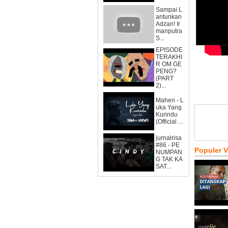
Sampai L
antunkan
Adzan! Ir
manputra
S...
EPISODE
TERAKHI
R OM GE
PENG?
(PART
2)...
Mahen - L
uka Yang
Kurindu
(Official ...
jurnalrisa
#86 - PE
Populer 
NUMPAN
G TAK KA
SAT...