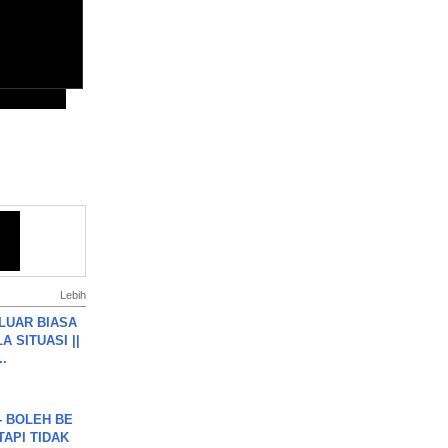
Lebih
 LUAR BIASA
 SITUASI ||
..
7 - BOLEH BE
TAPI TIDAK