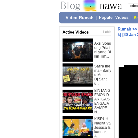
Video Rumah
|
Populer Videos
|
K
Rumah
>
Active Videos
Lebih
k] [30 Jan 
Aksi Song
ong Pria i
ni yang Bi
kin Tim...
Safira Ine
ma - Bany
u Moto -
Dj Sant
u...
BINTANG
EMON D
ARI GA S
ENGAJA
SAMPE
N...
KISRUH
Nagita VS
Jessica Is
kandar,
A...