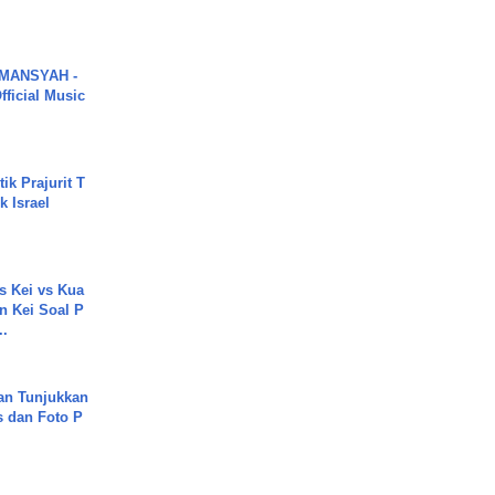
MANSYAH -
ficial Music
ik Prajurit T
 Israel
s Kei vs Kua
 Kei Soal P
..
an Tunjukkan
s dan Foto P