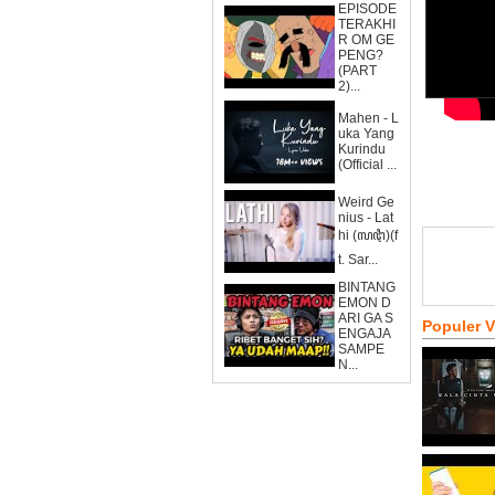
EPISODE
TERAKHI
R OM GE
PENG?
(PART
2)...
Mahen - L
uka Yang
Kurindu
(Official ...
Weird Ge
nius - Lat
hi (ꦭꦛꦶ)(f
t. Sar...
BINTANG
EMON D
ARI GA S
Populer 
ENGAJA
SAMPE
N...