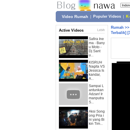
Video Rumah
|
Populer Videos
|
K
Rumah
>
Active Videos
Lebih
Terbalik] [
Safira Ine
ma - Bany
u Moto -
Dj Sant
u...
KISRUH
Nagita VS
Jessica Is
kandar,
A...
Sampai L
antunkan
Adzan! Ir
manputra
S...
Aksi Song
ong Pria i
ni yang Bi
kin Tim...