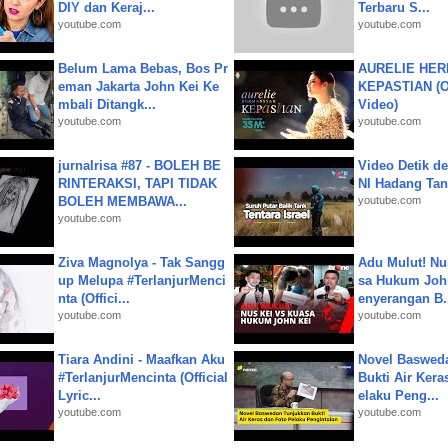
DIY dan Keraj...
Terbaru S...
youtube.com
youtube.com
Belum Lama Bebas, Bos Pr
AURELIE HER
eman Jakarta John Kei Ke
KEPASTIAN (Of
mbali Ditangk...
Video)
youtube.com
youtube.com
jurnalrisa #87 - BOLEH BE
Video Detik det
RINTERAKSI, TAPI TIDAK
NI Hadang Tank
BOLEH MEMBAWA...
youtube.com
youtube.com
Ziva Magnolya - Tak Sangg
Adu Mulut! Nu
up Melupa #TerlanjurMenci
sa Hukum John
nta (Offici...
enyerangan B.
youtube.com
youtube.com
Tiara Andini - Maafkan Aku
Novel Baswed
#TerlanjurMencinta (Official
Bukti Air Kera
Lyric...
elaku Peng...
youtube.com
youtube.com