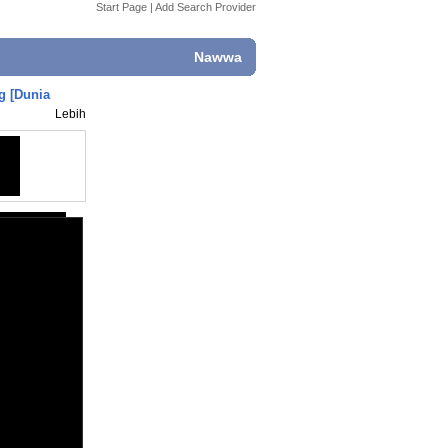
Start Page
|
Add Search Provider
Nawwa
g [Dunia
Lebih