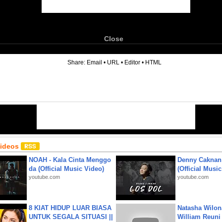
Close
6
Share:
Email
•
URL
•
Editor
•
HTML
Videos
NOAH - Kala Cinta Menggo
Denny Caknan
da (Official Music Video)
(Official Musi
youtube.com
youtube.com
8 KIAT HIDUP LUAR BIASA
Natasha Wilon
UNTUK SEGALA SITUASI ||
William Reuni 