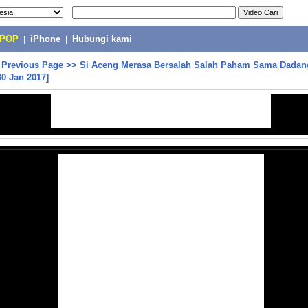
-POP
|
iPhone
|
Hubungi kami
>
Previous Page
>>
Si Aceng Merasa Bersalah Salah Paham Sama Dadan
30 Jan 2017]