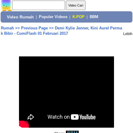
Video Rumah
|
Populer Videos
|
K-POP
|
BBM
Rumah
>>
Previous Page
>>
Demi Kylie Jenner, Kini Aurel Perma
k Bibir - CumiFlash 01 Februari 2017
Lebih