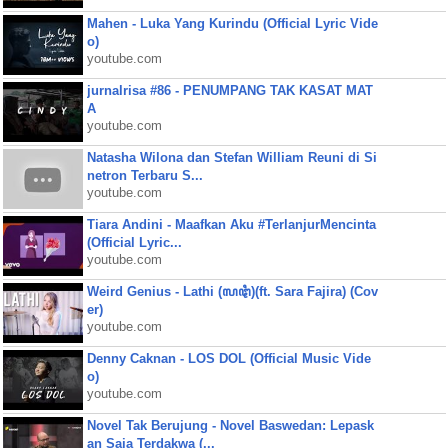
Mahen - Luka Yang Kurindu (Official Lyric Vide
o)
youtube.com
jurnalrisa #86 - PENUMPANG TAK KASAT MAT
A
youtube.com
Natasha Wilona dan Stefan William Reuni di Si
netron Terbaru S...
youtube.com
Tiara Andini - Maafkan Aku #TerlanjurMencinta
(Official Lyric...
youtube.com
Weird Genius - Lathi (ꦭꦛꦶ)(ft. Sara Fajira) (Cov
er)
youtube.com
Denny Caknan - LOS DOL (Official Music Vide
o)
youtube.com
Novel Tak Berujung - Novel Baswedan: Lepask
an Saja Terdakwa (...