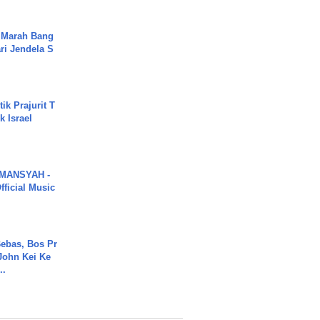
 Marah Bang
ari Jendela S
.
ik Prajurit T
 Israel
MANSYAH -
ficial Music
ebas, Bos Pr
John Kei Ke
..