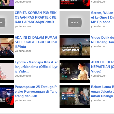
youtube.com
youtube.com
CERITA KORBAN P3MERK
Serem, Wulan
OSAAN PAS PRAKTEK KE
et ke Gino | D
RJA LAPANGAN|#GritteB...
MP Episode ..
youtube.com
youtube.com
ADA INI DI DALAM RUMAH
Video Detik det
SULE! KAGET GUE! #Dibal
NI Hadang Tank
ikPintu
youtube.com
youtube.com
Lyodra - Mengapa Kita #Ter
AURELIE HER
lanjurMencinta (Official Lyr
KEPASTIAN (Of
ic Vide...
Video)
youtube.com
youtube.com
Penampakan 25 Terduga P
Belum Lama B
elaku Penyerangan di Tang
eman Jakarta 
erang dan Jak...
mbali Ditangk.
youtube.com
youtube.com