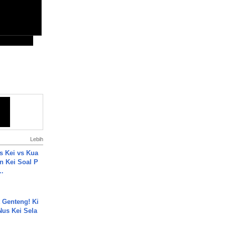
Lebih
s Kei vs Kua
 Kei Soal P
..
 Genteng! Ki
Nus Kei Sela