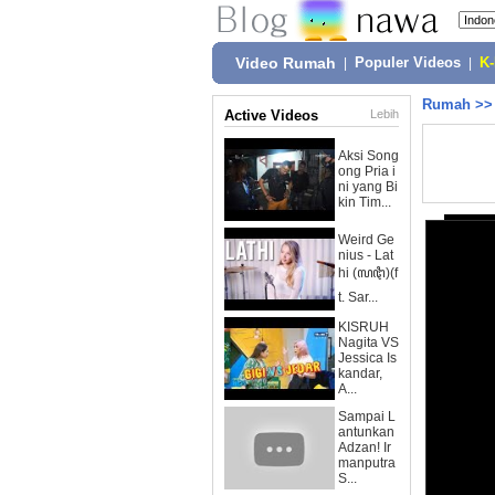
Video Rumah
|
Populer Videos
|
K
Rumah
>
Active Videos
Lebih
Aksi Song
ong Pria i
ni yang Bi
kin Tim...
Weird Ge
nius - Lat
hi (ꦭꦛꦶ)(f
t. Sar...
KISRUH
Nagita VS
Jessica Is
kandar,
A...
Sampai L
antunkan
Adzan! Ir
manputra
S...