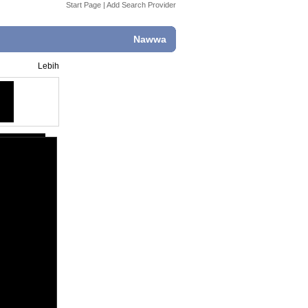
Start Page
|
Add Search Provider
Nawwa
Lebih