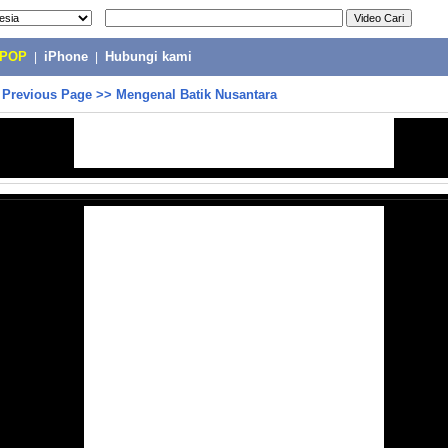
-POP
|
iPhone
|
Hubungi kami
>
Previous Page
>>
Mengenal Batik Nusantara