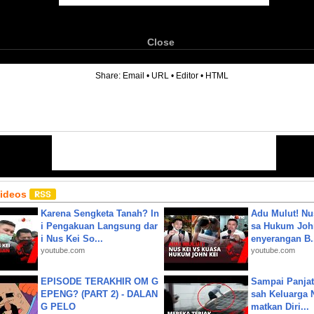
Close
6
Share:
Email
•
URL
•
Editor
•
HTML
Videos
Karena Sengketa Tanah? In
Adu Mulut! Nu
i Pengakuan Langsung dar
sa Hukum John
i Nus Kei So...
enyerangan B.
youtube.com
youtube.com
EPISODE TERAKHIR OM G
Sampai Panjat
EPENG? (PART 2) - DALAN
sah Keluarga 
G PELO
matkan Diri...