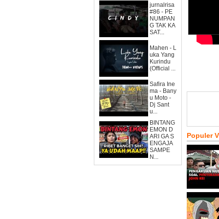
jurnalrisa
#86 - PE
NUMPAN
G TAK KA
SAT...
Mahen - L
uka Yang
Kurindu
(Official ...
Safira Ine
ma - Bany
u Moto -
Dj Sant
u...
BINTANG
EMON D
Populer 
ARI GA S
ENGAJA
SAMPE
N...