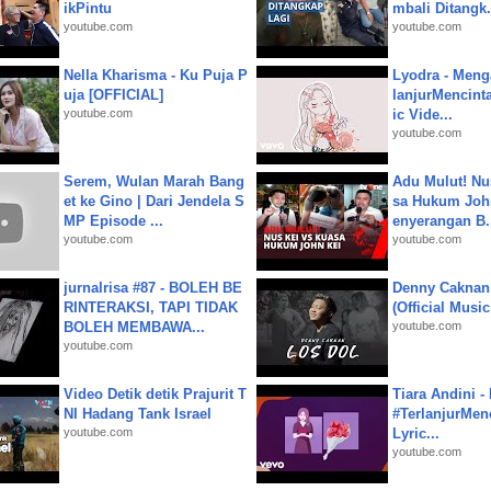
ikPintu
mbali Ditangk.
youtube.com
youtube.com
Nella Kharisma - Ku Puja P
Lyodra - Meng
uja [OFFICIAL]
lanjurMencinta 
youtube.com
ic Vide...
youtube.com
Serem, Wulan Marah Bang
Adu Mulut! Nu
et ke Gino | Dari Jendela S
sa Hukum John
MP Episode ...
enyerangan B.
youtube.com
youtube.com
jurnalrisa #87 - BOLEH BE
Denny Caknan
RINTERAKSI, TAPI TIDAK
(Official Musi
BOLEH MEMBAWA...
youtube.com
youtube.com
Video Detik detik Prajurit T
Tiara Andini -
NI Hadang Tank Israel
#TerlanjurMenc
youtube.com
Lyric...
youtube.com