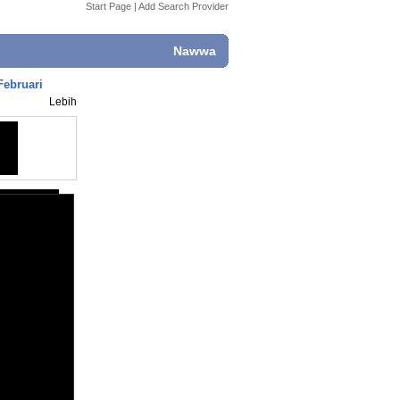
Start Page
|
Add Search Provider
Nawwa
Februari
Lebih