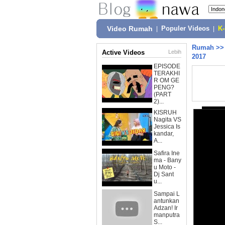
Video Rumah
|
Populer Videos
|
K
Rumah
>
Active Videos
Lebih
2017
EPISODE
TERAKHI
R OM GE
PENG?
(PART
2)...
KISRUH
Nagita VS
Jessica Is
kandar,
A...
Safira Ine
ma - Bany
u Moto -
Dj Sant
u...
Sampai L
antunkan
Adzan! Ir
manputra
S...