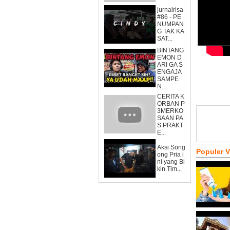
jurnalrisa
#86 - PE
NUMPAN
G TAK KA
SAT...
BINTANG
EMON D
ARI GA S
ENGAJA
SAMPE
N...
CERITA K
ORBAN P
3MERKO
SAAN PA
S PRAKT
E...
Aksi Song
Populer 
ong Pria i
ni yang Bi
kin Tim...