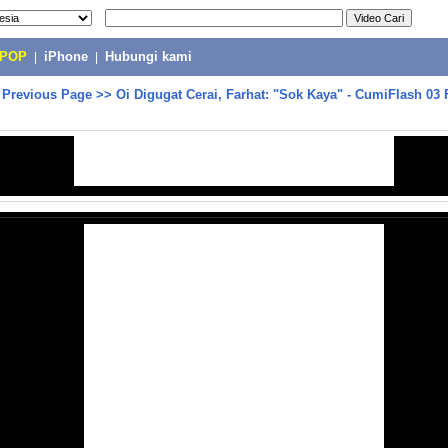
-POP
|
iPhone
|
Hubungi kami
>
Previous Page
>>
Oi Digugat Cerai, Farhat: "Sok Kaya" - CumiFlash 03 