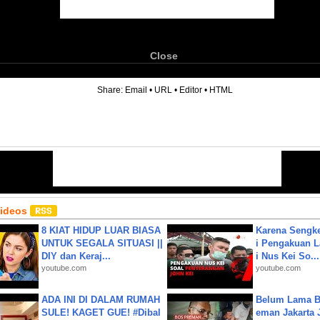
Close
6
Share:
Email
•
URL
•
Editor
•
HTML
Videos
8 KIAT HIDUP LUAR BIASA
Karena Sengke
UNTUK SEGALA SITUASI ||
i Pengakuan 
DIY dan Keraj...
i Nus Kei So...
youtube.com
youtube.com
ADA INI DI DALAM RUMAH
Belum Lama B
SULE! KAGET GUE! #Dibal
eman Jakarta 