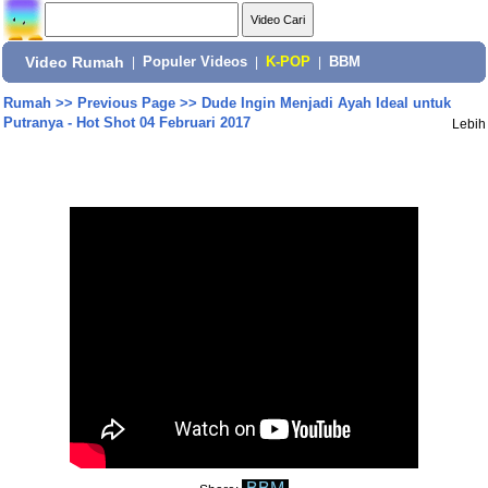
Video Rumah
|
Populer Videos
|
K-POP
|
BBM
Rumah
>>
Previous Page
>>
Dude Ingin Menjadi Ayah Ideal untuk
Putranya - Hot Shot 04 Februari 2017
Lebih