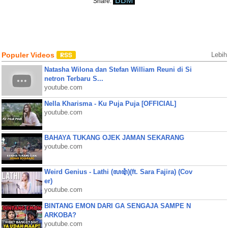
BBM
Share:
Populer Videos
Lebih
Natasha Wilona dan Stefan William Reuni di Si
netron Terbaru S...
youtube.com
Nella Kharisma - Ku Puja Puja [OFFICIAL]
youtube.com
BAHAYA TUKANG OJEK JAMAN SEKARANG
youtube.com
Weird Genius - Lathi (ꦭꦛꦶ)(ft. Sara Fajira) (Cov
er)
youtube.com
BINTANG EMON DARI GA SENGAJA SAMPE N
ARKOBA?
youtube.com