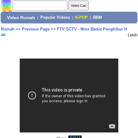
Video Rumah
|
Populer Videos
|
K-POP
|
BBM
Rumah
>>
Previous Page
>>
FTV SCTV - Miss Badut Penghibur H
ati
Lebih