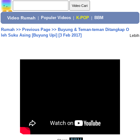
Video Rumah
|
Populer Videos
|
K-POP
|
BBM
Rumah
>>
Previous Page
>>
Buyung & Teman-teman Ditangkap O
leh Suku Asing [Buyung Upi] [3 Feb 2017]
Lebih