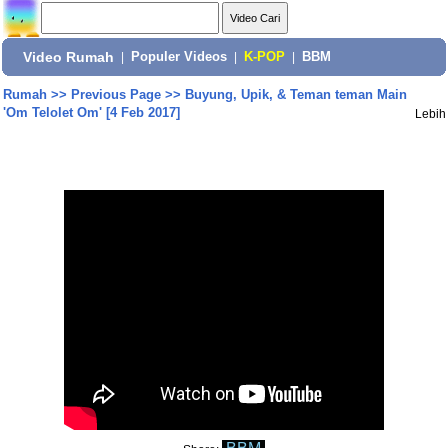
Video Rumah
|
Populer Videos
|
K-POP
|
BBM
Rumah
>>
Previous Page
>>
Buyung, Upik, & Teman teman Main
'Om Telolet Om' [4 Feb 2017]
Lebih