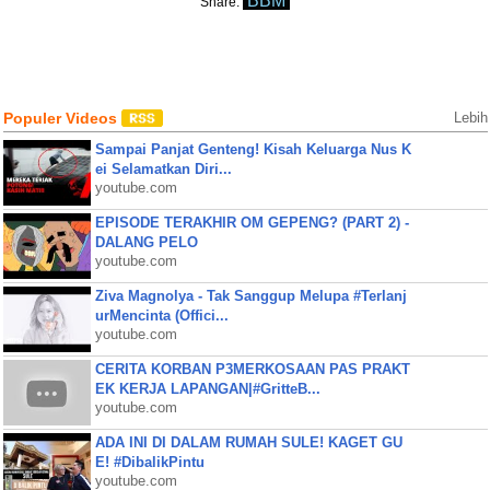
BBM
Share:
Populer Videos
Lebih
Sampai Panjat Genteng! Kisah Keluarga Nus K
ei Selamatkan Diri...
youtube.com
EPISODE TERAKHIR OM GEPENG? (PART 2) -
DALANG PELO
youtube.com
Ziva Magnolya - Tak Sanggup Melupa #Terlanj
urMencinta (Offici...
youtube.com
CERITA KORBAN P3MERKOSAAN PAS PRAKT
EK KERJA LAPANGAN|#GritteB...
youtube.com
ADA INI DI DALAM RUMAH SULE! KAGET GU
E! #DibalikPintu
youtube.com