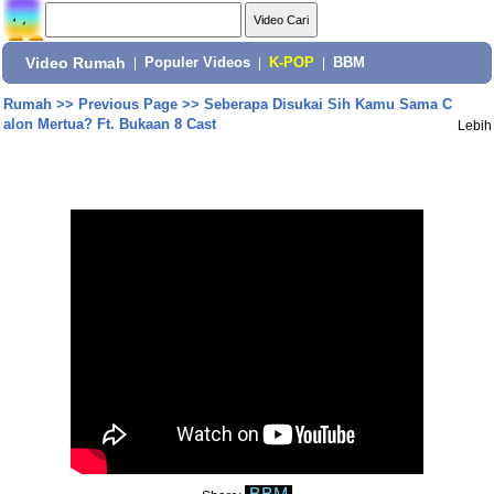
Video Rumah
|
Populer Videos
|
K-POP
|
BBM
Rumah
>>
Previous Page
>>
Seberapa Disukai Sih Kamu Sama C
alon Mertua? Ft. Bukaan 8 Cast
Lebih