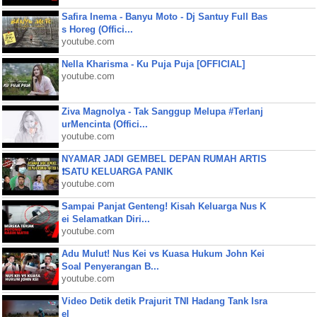
Safira Inema - Banyu Moto - Dj Santuy Full Bas
s Horeg (Offici...
youtube.com
Nella Kharisma - Ku Puja Puja [OFFICIAL]
youtube.com
Ziva Magnolya - Tak Sanggup Melupa #Terlanj
urMencinta (Offici...
youtube.com
NYAMAR JADI GEMBEL DEPAN RUMAH ARTIS
❗SATU KELUARGA PANIK
youtube.com
Sampai Panjat Genteng! Kisah Keluarga Nus K
ei Selamatkan Diri...
youtube.com
Adu Mulut! Nus Kei vs Kuasa Hukum John Kei
Soal Penyerangan B...
youtube.com
Video Detik detik Prajurit TNI Hadang Tank Isra
el