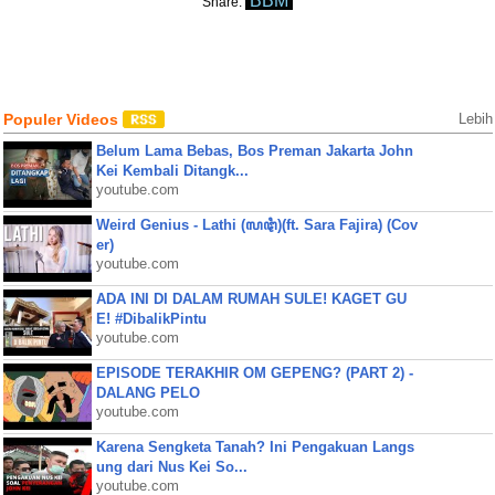
BBM
Share:
Populer Videos
Lebih
Belum Lama Bebas, Bos Preman Jakarta John
Kei Kembali Ditangk...
youtube.com
Weird Genius - Lathi (ꦭꦛꦶ)(ft. Sara Fajira) (Cov
er)
youtube.com
ADA INI DI DALAM RUMAH SULE! KAGET GU
E! #DibalikPintu
youtube.com
EPISODE TERAKHIR OM GEPENG? (PART 2) -
DALANG PELO
youtube.com
Karena Sengketa Tanah? Ini Pengakuan Langs
ung dari Nus Kei So...
youtube.com