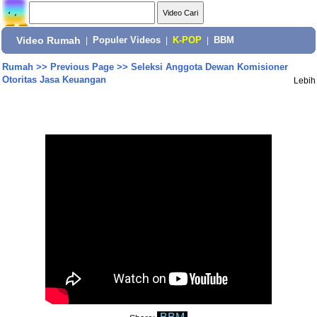
Video Rumah
|
Populer Videos
|
K-POP
|
BBM
Rumah
>>
Previous Page
>>
Seleksi Anggota Dewan Komisioner
Otoritas Jasa Keuangan
Lebih