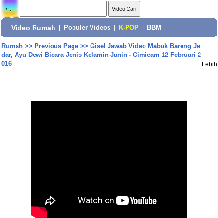
Video Rumah
|
Populer Videos
|
K-POP
|
BBM
Rumah
>>
Previous Page
>>
Gisel Jawab Video Mabuk Bareng Je
dar, Ayu Dewi Bicara Jenis Kelamin Janin - Cimicam 12 Februari 2
016
Lebih