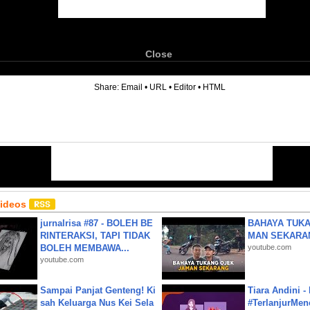
Close
6
Share:
Email
•
URL
•
Editor
•
HTML
Videos
jurnalrisa #87 - BOLEH BE
BAHAYA TUKA
RINTERAKSI, TAPI TIDAK
MAN SEKARA
BOLEH MEMBAWA...
youtube.com
youtube.com
Sampai Panjat Genteng! Ki
Tiara Andini -
sah Keluarga Nus Kei Sela
#TerlanjurMenc