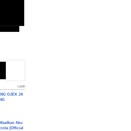
Lebih
NG OJEK JA
NG
 Maafkan Aku
inta (Official