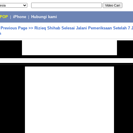
-POP
|
iPhone
|
Hubungi kami
>
Previous Page
>>
Rizieq Shihab Selesai Jalani Pemeriksaan Setelah 7 
n