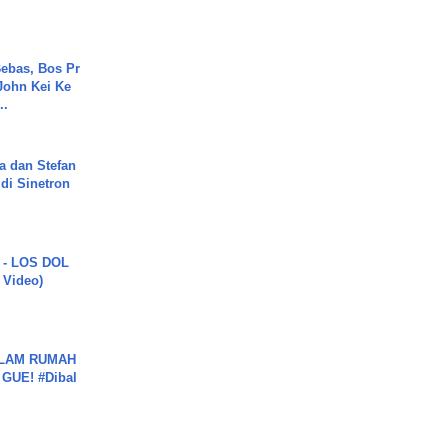
ebas, Bos Pr
John Kei Ke
..
a dan Stefan
di Sinetron
 - LOS DOL
c Video)
DALAM RUMAH
GUE! #Dibal