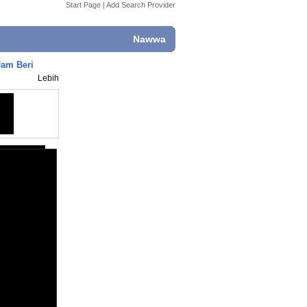
Start Page
|
Add Search Provider
Nawwa
Jam Beri
Lebih