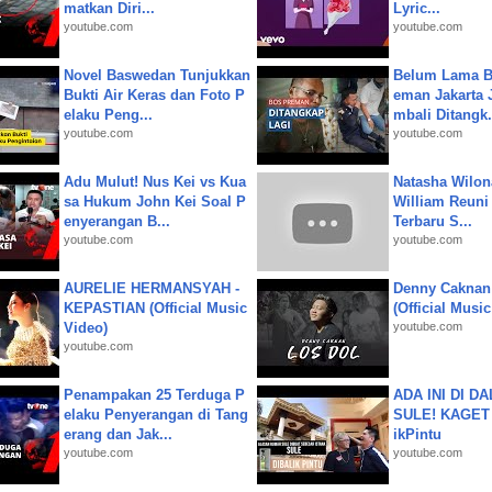
matkan Diri...
Lyric...
youtube.com
youtube.com
Novel Baswedan Tunjukkan
Belum Lama B
Bukti Air Keras dan Foto P
eman Jakarta 
elaku Peng...
mbali Ditangk.
youtube.com
youtube.com
Adu Mulut! Nus Kei vs Kua
Natasha Wilon
sa Hukum John Kei Soal P
William Reuni 
enyerangan B...
Terbaru S...
youtube.com
youtube.com
AURELIE HERMANSYAH -
Denny Caknan
KEPASTIAN (Official Music
(Official Musi
Video)
youtube.com
youtube.com
Penampakan 25 Terduga P
ADA INI DI 
elaku Penyerangan di Tang
SULE! KAGET 
erang dan Jak...
ikPintu
youtube.com
youtube.com