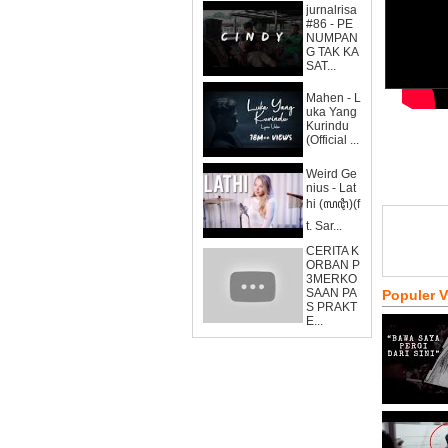
jurnalrisa
#86 - PE
NUMPAN
G TAK KA
SAT...
Mahen - L
uka Yang
Kurindu
(Official ...
Weird Ge
nius - Lat
hi (ꦭꦛꦶ)(f
t. Sar...
CERITA K
ORBAN P
3MERKO
SAAN PA
Populer 
S PRAKT
E...