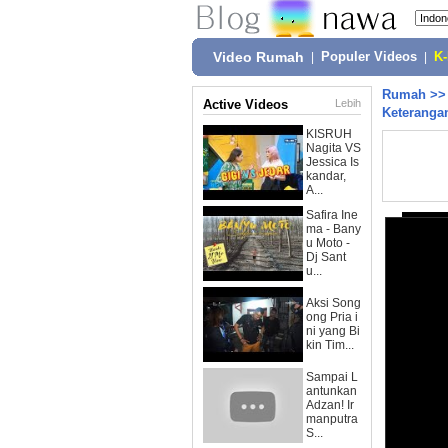
Video Rumah
|
Populer Videos
|
K
Rumah
>
Active Videos
Lebih
Keteranga
KISRUH
Nagita VS
Jessica Is
kandar,
A...
Safira Ine
ma - Bany
u Moto -
Dj Sant
u...
Aksi Song
ong Pria i
ni yang Bi
kin Tim...
Sampai L
antunkan
Adzan! Ir
manputra
S...