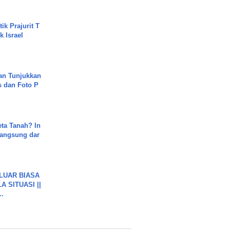
ik Prajurit T
 Israel
an Tunjukkan
s dan Foto P
ta Tanah? In
Langsung dar
 LUAR BIASA
 SITUASI ||
..