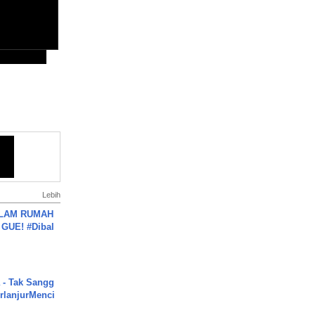
Lebih
DALAM RUMAH
GUE! #Dibal
 - Tak Sangg
rlanjurMenci