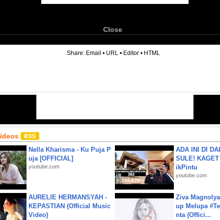
Close
6
Share:
Email
•
URL
•
Editor
•
HTML
Videos
Nella Kharisma - Ku Puja P
ADA INI DI 
uja [OFFICIAL]
SULE! KAGET 
youtube.com
ikPintu
youtube.com
AURELIE HERMANSYAH -
Ziva Magnolya
KEPASTIAN (Official Music
up Melupa #Te
Video)
nta (Offici...