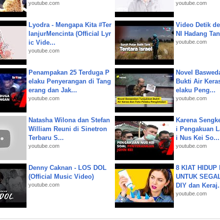
youtube.com
youtube.com
Lyodra - Mengapa Kita #Ter
Video Detik det
lanjurMencinta (Official Lyr
NI Hadang Tank
ic Vide...
youtube.com
youtube.com
Penampakan 25 Terduga P
Novel Baswed
elaku Penyerangan di Tang
Bukti Air Kera
erang dan Jak...
elaku Peng...
youtube.com
youtube.com
Natasha Wilona dan Stefan
Karena Sengke
William Reuni di Sinetron
i Pengakuan 
Terbaru S...
i Nus Kei So...
youtube.com
youtube.com
Denny Caknan - LOS DOL
8 KIAT HIDUP
(Official Music Video)
UNTUK SEGALA
youtube.com
DIY dan Keraj.
youtube.com