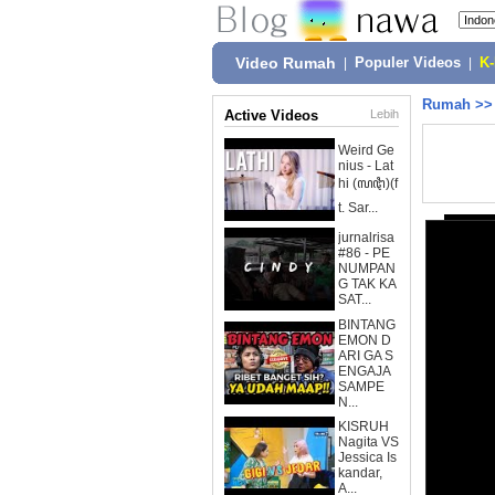
Video Rumah
|
Populer Videos
|
K
Rumah
>
Active Videos
Lebih
Weird Ge
nius - Lat
hi (ꦭꦛꦶ)(f
t. Sar...
jurnalrisa
#86 - PE
NUMPAN
G TAK KA
SAT...
BINTANG
EMON D
ARI GA S
ENGAJA
SAMPE
N...
KISRUH
Nagita VS
Jessica Is
kandar,
A...