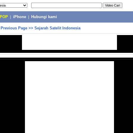
-POP
|
iPhone
|
Hubungi kami
>
Previous Page
>>
Sejarah Satelit Indonesia