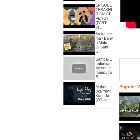
EPISODE
TERAKHI
R OM GE
PENG?
(PART
2)...
Safira Ine
ma - Bany
u Moto -
Dj Sant
u...
Sampai L
antunkan
Adzan! Ir
manputra
S...
Populer 
Mahen - L
uka Yang
Kurindu
(Official ...