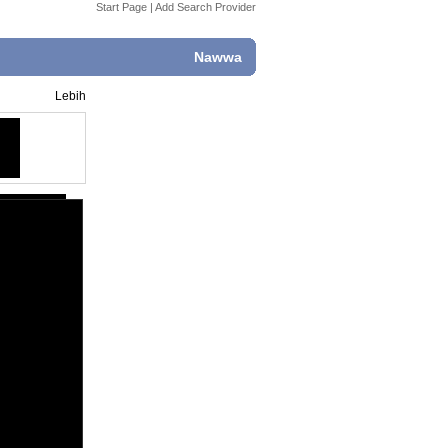
Start Page
|
Add Search Provider
Nawwa
Lebih