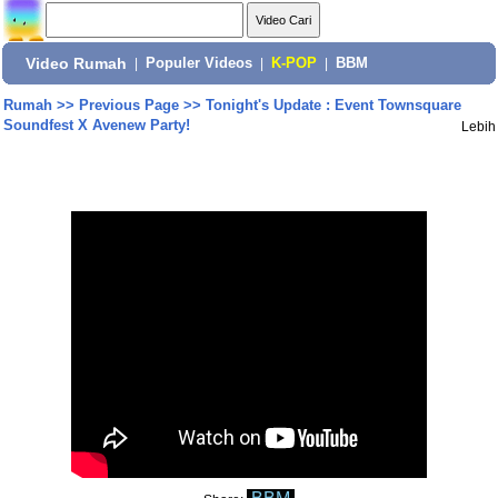
Video Rumah
|
Populer Videos
|
K-POP
|
BBM
Rumah
>>
Previous Page
>>
Tonight's Update : Event Townsquare
Soundfest X Avenew Party!
Lebih