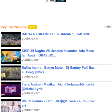
BBM
Share:
Populer Videos
Lebih
BAHAYA TUKANG OJEK JAMAN SEKARANG
youtube.com
KISRUH Nagita VS Jessica Iskandar, Ada Masa
lah Apa? | OKAY BO...
youtube.com
Safira Inema - Banyu Moto - Dj Santuy Full Bas
s Horeg (Offici...
youtube.com
Tiara Andini - Maafkan Aku #TerlanjurMencinta
(Official Lyric...
youtube.com
Weird Genius - Lathi (ꦭꦛꦶ)(ft. Sara Fajira) (Cov
er)
youtube.com