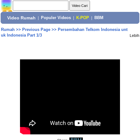
Video Rumah
|
Populer Videos
|
K-POP
|
BBM
Rumah
>>
Previous Page
>>
Persembahan Telkom Indonesia unt
uk Indonesia Part 1/3
Lebih