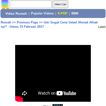
Video Rumah
|
Populer Videos
|
K-POP
|
BBM
Rumah
>>
Previous Page
>>
Istri Gugat Cerai Ustad Ahmad Alhab
syi? - Intens 15 Februari 2017
Lebih