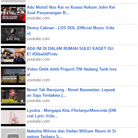
Adu Mulut! Nus Kei vs Kuasa Hukum John Kei
Soal Penyerangan B...
youtube.com
Denny Caknan - LOS DOL (Official Music Vide
o)
youtube.com
ADA INI DI DALAM RUMAH SULE! KAGET GU
E! #DibalikPintu
youtube.com
Video Detik detik Prajurit TNI Hadang Tank Isra
el
youtube.com
Novel Tak Berujung - Novel Baswedan: Lepask
an Saja Terdakwa (...
youtube.com
Lyodra - Mengapa Kita #TerlanjurMencinta (Offi
cial Lyric Vide...
youtube.com
Natasha Wilona dan Stefan William Reuni di Si
netron Terbaru S...