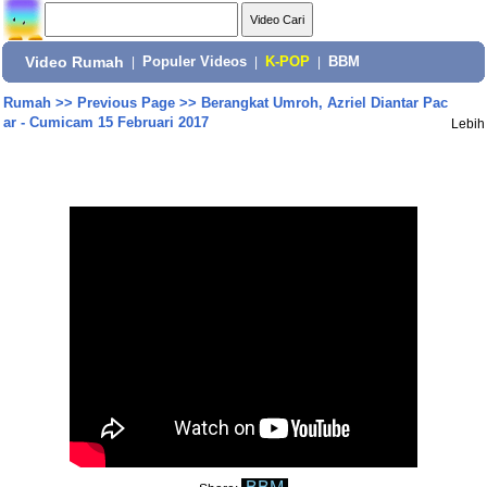
Video Rumah
|
Populer Videos
|
K-POP
|
BBM
Rumah
>>
Previous Page
>>
Berangkat Umroh, Azriel Diantar Pac
ar - Cumicam 15 Februari 2017
Lebih