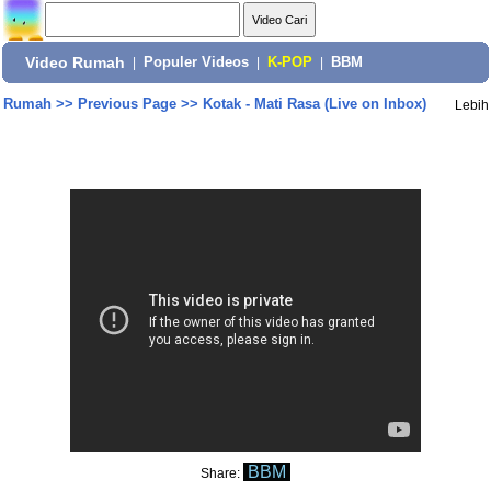
Video Rumah
|
Populer Videos
|
K-POP
|
BBM
Rumah
>>
Previous Page
>>
Kotak - Mati Rasa (Live on Inbox)
Lebih
BBM
Share: