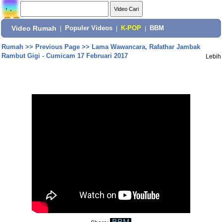
Video Rumah
|
Populer Videos
|
K-POP
|
BBM
Rumah
>>
Previous Page
>>
Lama Wawancara, Rafathar Jambak
Rambut Gigi - Cumicam 17 Februari 2017
Lebih