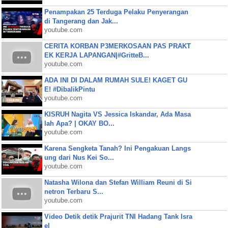
Penampakan 25 Terduga Pelaku Penyerangan
di Tangerang dan Jak...
youtube.com
CERITA KORBAN P3MERKOSAAN PAS PRAKT
EK KERJA LAPANGAN|#GritteB...
youtube.com
ADA INI DI DALAM RUMAH SULE! KAGET GU
E! #DibalikPintu
youtube.com
KISRUH Nagita VS Jessica Iskandar, Ada Masa
lah Apa? | OKAY BO...
youtube.com
Karena Sengketa Tanah? Ini Pengakuan Langs
ung dari Nus Kei So...
youtube.com
Natasha Wilona dan Stefan William Reuni di Si
netron Terbaru S...
youtube.com
Video Detik detik Prajurit TNI Hadang Tank Isra
el