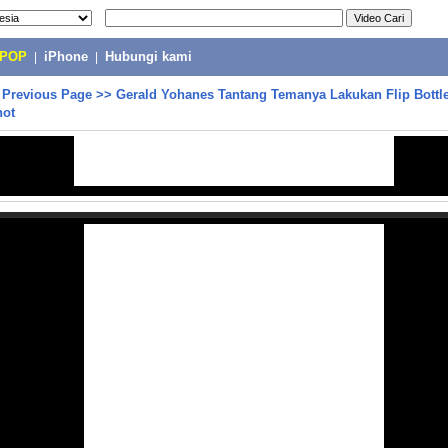
-POP
|
iPhone
|
Hubungi kami
>
Previous Page
>>
Gerald Yohanes Tantang Temanya Lakukan Flip Bottl
hot