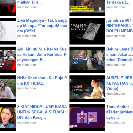
matkan Diri...
Terdakwa (...
youtube.com
youtube.com
Ziva Magnolya - Tak Sangg
jurnalrisa #8
up Melupa #TerlanjurMenci
RINTERAKSI, 
nta (Offici...
BOLEH MEMBA
youtube.com
youtube.com
Adu Mulut! Nus Kei vs Kua
Belum Lama B
sa Hukum John Kei Soal P
eman Jakarta 
enyerangan B...
mbali Ditangk.
youtube.com
youtube.com
Nella Kharisma - Ku Puja P
AURELIE HER
uja [OFFICIAL]
KEPASTIAN (Of
youtube.com
Video)
youtube.com
8 KIAT HIDUP LUAR BIASA
Tiara Andini -
UNTUK SEGALA SITUASI ||
#TerlanjurMenc
DIY dan Keraj...
Lyric...
youtube.com
youtube.com