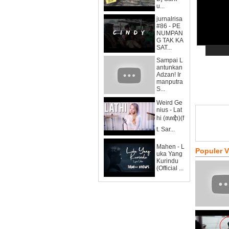
u...
jurnalrisa
#86 - PE
NUMPAN
G TAK KA
SAT...
Sampai L
antunkan
Adzan! Ir
manputra
S...
Weird Ge
nius - Lat
hi (ꦭꦛꦶ)(f
t. Sar...
Mahen - L
Populer 
uka Yang
Kurindu
(Official ...