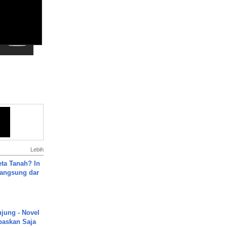
Lebih
ta Tanah? In
Langsung dar
ujung - Novel
paskan Saja