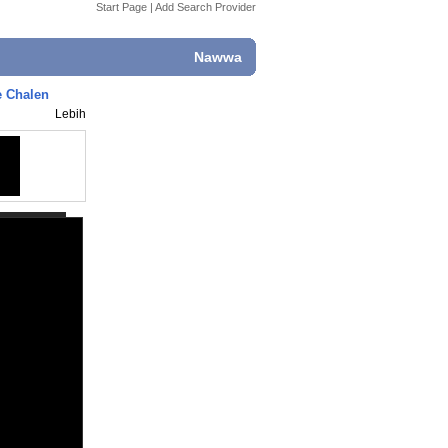
Start Page
|
Add Search Provider
Nawwa
e Chalen
Lebih