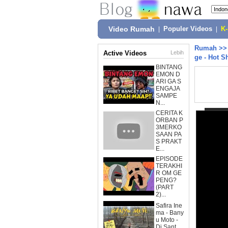
Video Rumah
|
Populer Videos
|
K
Rumah
>
Active Videos
Lebih
ge - Hot S
BINTANG
EMON D
ARI GA S
ENGAJA
SAMPE
N...
CERITA K
ORBAN P
3MERKO
SAAN PA
S PRAKT
E...
EPISODE
TERAKHI
R OM GE
PENG?
(PART
2)...
Safira Ine
ma - Bany
u Moto -
Dj Sant