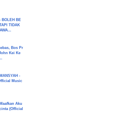
7 - BOLEH BE
TAPI TIDAK
WA...
ebas, Bos Pr
John Kei Ke
..
MANSYAH -
ficial Music
 Maafkan Aku
inta (Official