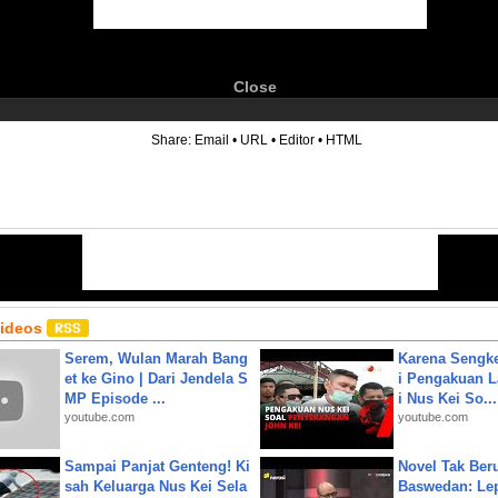
Close
6
Share:
Email
•
URL
•
Editor
•
HTML
Videos
Serem, Wulan Marah Bang
Karena Sengke
et ke Gino | Dari Jendela S
i Pengakuan 
MP Episode ...
i Nus Kei So...
youtube.com
youtube.com
Sampai Panjat Genteng! Ki
Novel Tak Ber
sah Keluarga Nus Kei Sela
Baswedan: Le