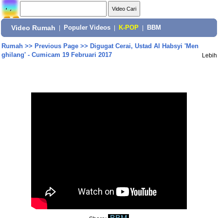
Video Rumah
|
Populer Videos
|
K-POP
|
BBM
Rumah
>>
Previous Page
>>
Digugat Cerai, Ustad Al Habsyi 'Men
ghilang' - Cumicam 19 Februari 2017
Lebih