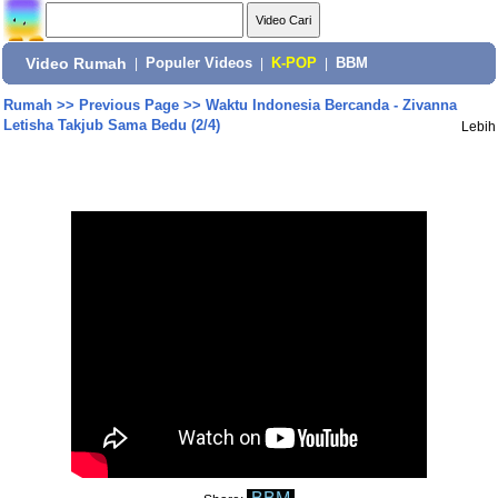
Video Rumah
|
Populer Videos
|
K-POP
|
BBM
Rumah
>>
Previous Page
>>
Waktu Indonesia Bercanda - Zivanna
Letisha Takjub Sama Bedu (2/4)
Lebih