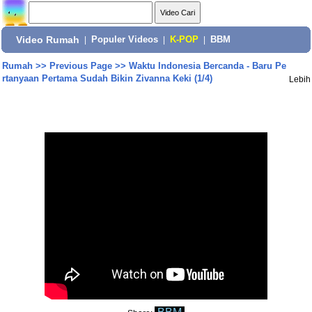
Video Rumah
|
Populer Videos
|
K-POP
|
BBM
Rumah
>>
Previous Page
>>
Waktu Indonesia Bercanda - Baru Pe
rtanyaan Pertama Sudah Bikin Zivanna Keki (1/4)
Lebih