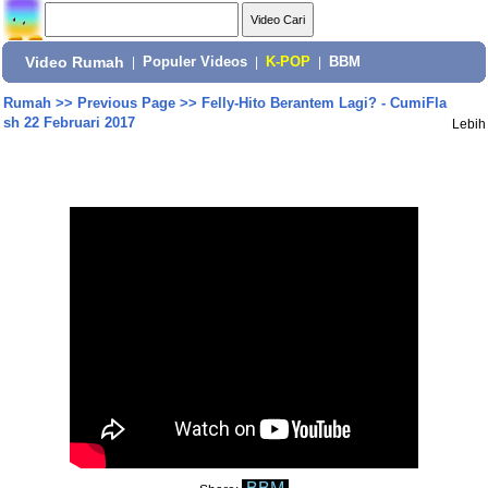
Video Rumah
|
Populer Videos
|
K-POP
|
BBM
Rumah
>>
Previous Page
>>
Felly-Hito Berantem Lagi? - CumiFla
sh 22 Februari 2017
Lebih