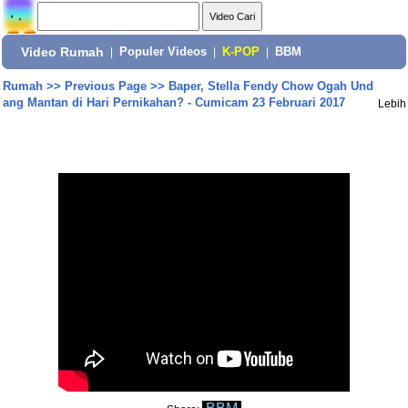
Video Rumah
|
Populer Videos
|
K-POP
|
BBM
Rumah
>>
Previous Page
>>
Baper, Stella Fendy Chow Ogah Und
ang Mantan di Hari Pernikahan? - Cumicam 23 Februari 2017
Lebih