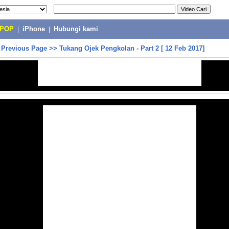
-POP
|
iPhone
|
Hubungi kami
>
Previous Page
>>
Tukang Ojek Pengkolan - Part 2 [ 12 Feb 2017]