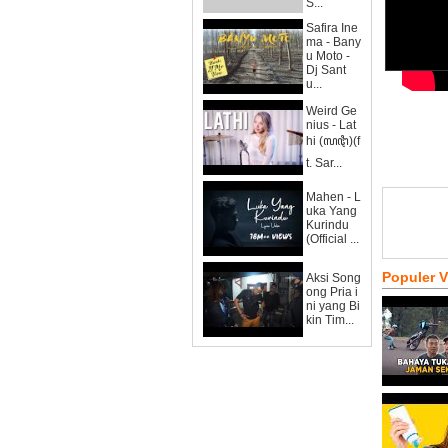
S...
Safira Ine
ma - Bany
u Moto -
Dj Sant
u...
Weird Ge
nius - Lat
hi (ꦭꦛꦶ)(f
t. Sar...
Mahen - L
uka Yang
Kurindu
(Official ...
Populer 
Aksi Song
ong Pria i
ni yang Bi
kin Tim...