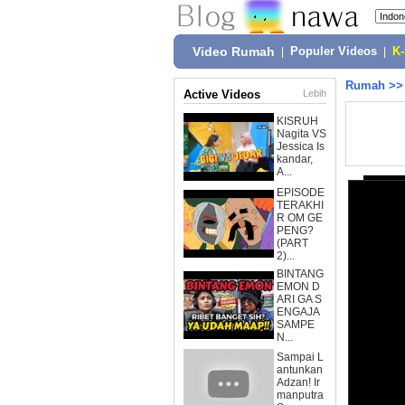
Video Rumah
|
Populer Videos
|
K
Rumah
>
Active Videos
Lebih
KISRUH
Nagita VS
Jessica Is
kandar,
A...
EPISODE
TERAKHI
R OM GE
PENG?
(PART
2)...
BINTANG
EMON D
ARI GA S
ENGAJA
SAMPE
N...
Sampai L
antunkan
Adzan! Ir
manputra