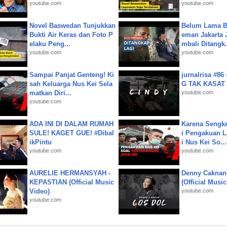
youtube.com
youtube.com
Novel Baswedan Tunjukkan
Belum Lama B
Bukti Air Keras dan Foto P
eman Jakarta 
elaku Peng...
mbali Ditangk.
youtube.com
youtube.com
Sampai Panjat Genteng! Ki
jurnalrisa #8
sah Keluarga Nus Kei Sela
G TAK KASAT
matkan Diri...
youtube.com
youtube.com
ADA INI DI DALAM RUMAH
Karena Sengke
SULE! KAGET GUE! #Dibal
i Pengakuan 
ikPintu
i Nus Kei So...
youtube.com
youtube.com
AURELIE HERMANSYAH -
Denny Caknan
KEPASTIAN (Official Music
(Official Musi
Video)
youtube.com
youtube.com