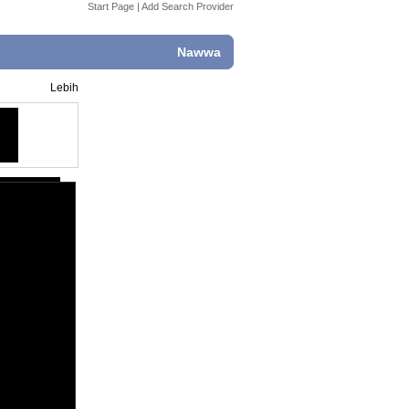
Start Page
|
Add Search Provider
Nawwa
Lebih