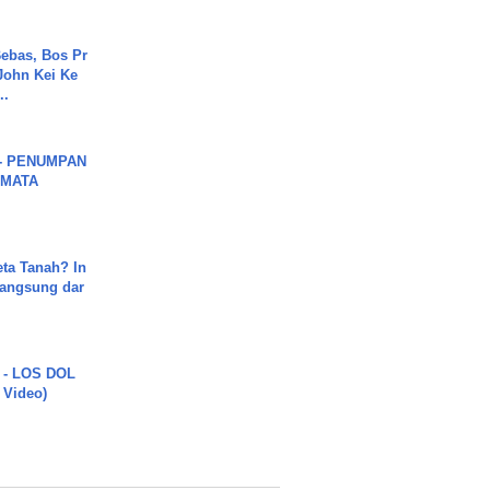
ebas, Bos Pr
John Kei Ke
..
6 - PENUMPAN
 MATA
ta Tanah? In
Langsung dar
 - LOS DOL
c Video)