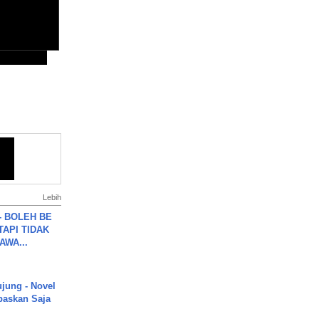
Lebih
7 - BOLEH BE
TAPI TIDAK
WA...
ujung - Novel
paskan Saja